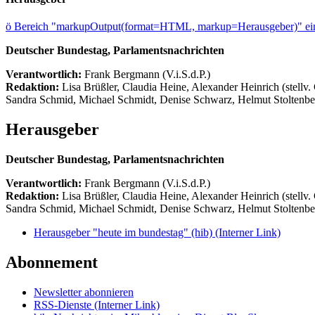
ö
Bereich "markupOutput(format=HTML, markup=Herausgeber)" ein
Deutscher Bundestag, Parlamentsnachrichten
Verantwortlich:
Frank Bergmann (V.i.S.d.P.)
Redaktion:
Lisa Brüßler, Claudia Heine, Alexander Heinrich (stellv.
Sandra Schmid, Michael Schmidt, Denise Schwarz, Helmut Stoltenbe
Herausgeber
Deutscher Bundestag, Parlamentsnachrichten
Verantwortlich:
Frank Bergmann (V.i.S.d.P.)
Redaktion:
Lisa Brüßler, Claudia Heine, Alexander Heinrich (stellv.
Sandra Schmid, Michael Schmidt, Denise Schwarz, Helmut Stoltenbe
Herausgeber "heute im bundestag" (hib)
(Interner Link)
Abonnement
Newsletter abonnieren
RSS-Dienste
(Interner Link)