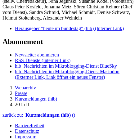
(stellv. Chefredakteur), Nina Jeglinski,
Susanne Ködel (Volontärin),
Claus Peter Kosfeld, Johanna Metz, Sören Christian Reimer (Chef
vom Dienst), Sandra Schmid, Michael Schmidt, Denise Schwarz,
Helmut Stoltenberg, Alexander Weinlein
Herausgeber "heute im bundestag" (hib)
(Interner Link)
Abonnement
Newsletter abonnieren
RSS-Dienste
(Interner Link)
hib_Nachrichten im Mikroblogging-Dienst BlueSky
hib_Nachrichten im Mikroblogging-Dienst Mastodon
(Externer Link, Link öffnet ein neues Fenster)
Webarchiv
Presse
Kurzmeldungen (hib)
201511
zurück zu:
Kurzmeldungen (hib)
()
Barrierefreiheit
Datenschutz
Impressum