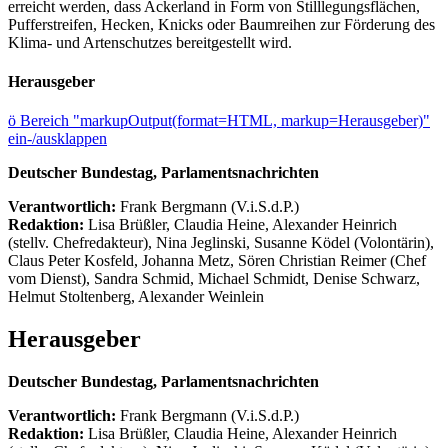
erreicht werden, dass Ackerland in Form von Stilllegungsflächen,
Pufferstreifen, Hecken, Knicks oder Baumreihen zur Förderung des
Klima- und Artenschutzes bereitgestellt wird.
Herausgeber
ö
Bereich "markupOutput(format=HTML, markup=Herausgeber)"
ein-/ausklappen
Deutscher Bundestag, Parlamentsnachrichten
Verantwortlich:
Frank Bergmann (V.i.S.d.P.)
Redaktion:
Lisa Brüßler, Claudia Heine, Alexander Heinrich
(stellv. Chefredakteur), Nina Jeglinski,
Susanne Ködel (Volontärin),
Claus Peter Kosfeld, Johanna Metz, Sören Christian Reimer (Chef
vom Dienst), Sandra Schmid, Michael Schmidt, Denise Schwarz,
Helmut Stoltenberg, Alexander Weinlein
Herausgeber
Deutscher Bundestag, Parlamentsnachrichten
Verantwortlich:
Frank Bergmann (V.i.S.d.P.)
Redaktion:
Lisa Brüßler, Claudia Heine, Alexander Heinrich