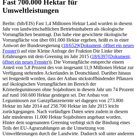
Fast 700.000 Hektar für
Umweltleistungen
Berlin: (hib/EIS) Fast 1,4 Millionen Hektar Land wurden in diesem
Jahr von landwirtschaftlichen Betriebsinhabern als ökologische
Vorrangflächen beantragt. Das habe eine gewichtete ökologische
Vorrangfläche von über 691.000 Hektar ergeben, heißt es in einer
Antwort der Bundesregierung (
18/6529
(Dokument, öffnet ein neues
Fenster)
) auf eine Kleine Anfrage der Fraktion Die Linke über
Erfahrungen mit dem Greening im Jahr 2015 (
18/6397
(Dokument,
öffnet ein neues Fenster)
). Die Vorrangfläche entspreche einem
Anteil von 5,8 Prozent des von insgesamt 11,9 Millionen Hektar zur
Verfügung stehenden Ackerlandes in Deutschland. Darüber hinaus
sei festgestellt worden, dass der Anbau stickstoffbindender Pflanzen
auf ökologischen Vorrangflächen im Bereich der
Körnerleguminosen ohne Sojabohnen in diesem Jahr um 74 Prozent
auf rund 160.600 Hektar gestiegen sei. Der Anbau von
Leguminosen zur Ganzpflanzenernte sei dagegen von 273.800
Hektar im Jahr 2014 auf 258.700 Hektar im Jahr 2015 leicht
zurückgegangen. Nach vorläufigen Daten seien zudem in diesem
Jahr mindestens 11.000 Hektar Sojabohnen angebaut worden.
Hinter dem sogenannten Greening verbirgt sich die Bindung eines
Teils der EU-Agrarzahlungen an die Umsetzung von
Umweltleistungen durch die Landwirte. Dadurch soll unter anderem