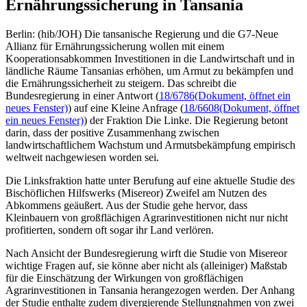
Ernährungssicherung in Tansania
Berlin: (hib/JOH) Die tansanische Regierung und die G7-Neue
Allianz für Ernährungssicherung wollen mit einem
Kooperationsabkommen Investitionen in die Landwirtschaft und in
ländliche Räume Tansanias erhöhen, um Armut zu bekämpfen und
die Ernährungssicherheit zu steigern. Das schreibt die
Bundesregierung in einer Antwort (
18/6786
(Dokument, öffnet ein
neues Fenster)
) auf eine Kleine Anfrage (
18/6608
(Dokument, öffnet
ein neues Fenster)
) der Fraktion Die Linke. Die Regierung betont
darin, dass der positive Zusammenhang zwischen
landwirtschaftlichem Wachstum und Armutsbekämpfung empirisch
weltweit nachgewiesen worden sei.
Die Linksfraktion hatte unter Berufung auf eine aktuelle Studie des
Bischöflichen Hilfswerks (Misereor) Zweifel am Nutzen des
Abkommens geäußert. Aus der Studie gehe hervor, dass
Kleinbauern von großflächigen Agrarinvestitionen nicht nur nicht
profitierten, sondern oft sogar ihr Land verlören.
Nach Ansicht der Bundesregierung wirft die Studie von Misereor
wichtige Fragen auf, sie könne aber nicht als (alleiniger) Maßstab
für die Einschätzung der Wirkungen von großflächigen
Agrarinvestitionen in Tansania herangezogen werden. Der Anhang
der Studie enthalte zudem divergierende Stellungnahmen von zwei