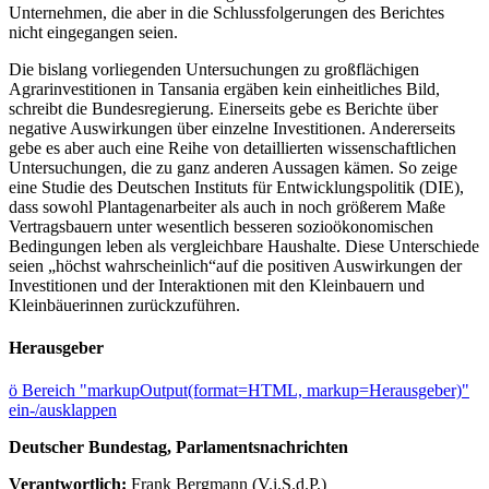
Unternehmen, die aber in die Schlussfolgerungen des Berichtes
nicht eingegangen seien.
Die bislang vorliegenden Untersuchungen zu großflächigen
Agrarinvestitionen in Tansania ergäben kein einheitliches Bild,
schreibt die Bundesregierung. Einerseits gebe es Berichte über
negative Auswirkungen über einzelne Investitionen. Andererseits
gebe es aber auch eine Reihe von detaillierten wissenschaftlichen
Untersuchungen, die zu ganz anderen Aussagen kämen. So zeige
eine Studie des Deutschen Instituts für Entwicklungspolitik (DIE),
dass sowohl Plantagenarbeiter als auch in noch größerem Maße
Vertragsbauern unter wesentlich besseren sozioökonomischen
Bedingungen leben als vergleichbare Haushalte. Diese Unterschiede
seien „höchst wahrscheinlich“auf die positiven Auswirkungen der
Investitionen und der Interaktionen mit den Kleinbauern und
Kleinbäuerinnen zurückzuführen.
Herausgeber
ö
Bereich "markupOutput(format=HTML, markup=Herausgeber)"
ein-/ausklappen
Deutscher Bundestag, Parlamentsnachrichten
Verantwortlich:
Frank Bergmann (V.i.S.d.P.)