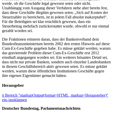
werde, ob die Geschäfte legal gewesen seien oder nicht.
Unabhängig vom Ausgang dieser Verfahren stehe aber bereits fest,
dass diese Geschäfte illegitim gewesen seien: „Sich auf Kosten der
Steuerzahler zu bereichern, ist in jedem Fall absolut inakzeptabel“.
Für die Beteiligten sei klar ersichtlich gewesen, dass ein
Steuerbetrag mehrfach zurückerstattet wurde, obwohl er nur einmal
gezahlt worden sei.
Die Fraktionen erinnern daran, dass der Bankenverband dem
Bundesfinanzministerium bereits 2002 den ersten Hinweis auf diese
Cum-Ex-Geschäfte gegeben habe. Es müsse geklärt werden, warum
das gravierende Problem dieser Cum-Ex-Geschäfte erst 2012
ernsthaft angegangen worden sei. Ein weiteres brisantes Detail sei,
dass nicht nur private Banken, sondern auch einzelne Landesbanken
in diesem Geschäftsbereich aktiv gewesen seien. Es müsse geklärt
werden, warum diese öffentlichen Institutionen Geschäfte gegen
ihre eigenen Eigentümer gemacht hätten.
Herausgeber
ö
Bereich "markupOutput(format=HTML, markup=Herausgeber)"
ein-/ausklappen
Deutscher Bundestag, Parlamentsnachrichten