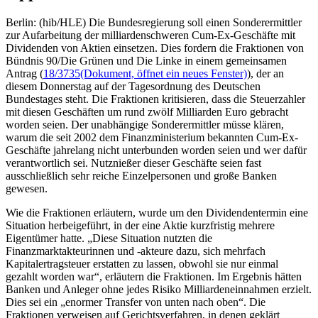
Berlin: (hib/HLE) Die Bundesregierung soll einen Sonderermittler
zur Aufarbeitung der milliardenschweren Cum-Ex-Geschäfte mit
Dividenden von Aktien einsetzen. Dies fordern die Fraktionen von
Bündnis 90/Die Grünen und Die Linke in einem gemeinsamen
Antrag (
18/3735
(Dokument, öffnet ein neues Fenster)
), der an
diesem Donnerstag auf der Tagesordnung des Deutschen
Bundestages steht. Die Fraktionen kritisieren, dass die Steuerzahler
mit diesen Geschäften um rund zwölf Milliarden Euro gebracht
worden seien. Der unabhängige Sonderermittler müsse klären,
warum die seit 2002 dem Finanzministerium bekannten Cum-Ex-
Geschäfte jahrelang nicht unterbunden worden seien und wer dafür
verantwortlich sei. Nutznießer dieser Geschäfte seien fast
ausschließlich sehr reiche Einzelpersonen und große Banken
gewesen.
Wie die Fraktionen erläutern, wurde um den Dividendentermin eine
Situation herbeigeführt, in der eine Aktie kurzfristig mehrere
Eigentümer hatte. „Diese Situation nutzten die
Finanzmarktakteurinnen und -akteure dazu, sich mehrfach
Kapitalertragsteuer erstatten zu lassen, obwohl sie nur einmal
gezahlt worden war“, erläutern die Fraktionen. Im Ergebnis hätten
Banken und Anleger ohne jedes Risiko Milliardeneinnahmen erzielt.
Dies sei ein „enormer Transfer von unten nach oben“. Die
Fraktionen verweisen auf Gerichtsverfahren, in denen geklärt