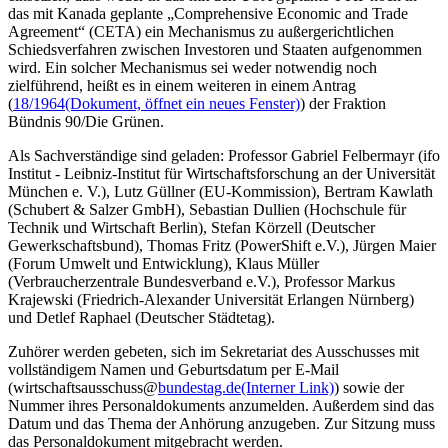
das mit Kanada geplante „Comprehensive Economic and Trade
Agreement“ (CETA) ein Mechanismus zu außergerichtlichen
Schiedsverfahren zwischen Investoren und Staaten aufgenommen
wird. Ein solcher Mechanismus sei weder notwendig noch
zielführend, heißt es in einem weiteren in einem Antrag
(
18/1964
(Dokument, öffnet ein neues Fenster)
) der Fraktion
Bündnis 90/Die Grünen.
Als Sachverständige sind geladen: Professor Gabriel Felbermayr (ifo
Institut - Leibniz-Institut für Wirtschaftsforschung an der Universität
München e. V.), Lutz Güllner (EU-Kommission), Bertram Kawlath
(Schubert & Salzer GmbH), Sebastian Dullien (Hochschule für
Technik und Wirtschaft Berlin), Stefan Körzell (Deutscher
Gewerkschaftsbund), Thomas Fritz (PowerShift e.V.), Jürgen Maier
(Forum Umwelt und Entwicklung), Klaus Müller
(Verbraucherzentrale Bundesverband e.V.), Professor Markus
Krajewski (Friedrich-Alexander Universität Erlangen Nürnberg)
und Detlef Raphael (Deutscher Städtetag).
Zuhörer werden gebeten, sich im Sekretariat des Ausschusses mit
vollständigem Namen und Geburtsdatum per E-Mail
(wirtschaftsausschuss@
bundestag.de
(Interner Link)
) sowie der
Nummer ihres Personaldokuments anzumelden. Außerdem sind das
Datum und das Thema der Anhörung anzugeben. Zur Sitzung muss
das Personaldokument mitgebracht werden.