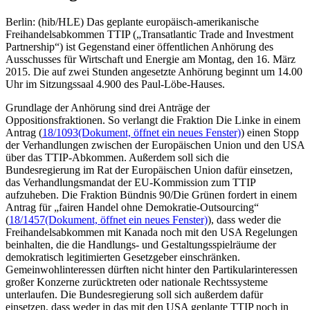
Berlin: (hib/HLE) Das geplante europäisch-amerikanische
Freihandelsabkommen TTIP („Transatlantic Trade and Investment
Partnership“) ist Gegenstand einer öffentlichen Anhörung des
Ausschusses für Wirtschaft und Energie am Montag, den 16. März
2015. Die auf zwei Stunden angesetzte Anhörung beginnt um 14.00
Uhr im Sitzungssaal 4.900 des Paul-Löbe-Hauses.
Grundlage der Anhörung sind drei Anträge der
Oppositionsfraktionen. So verlangt die Fraktion Die Linke in einem
Antrag (
18/1093
(Dokument, öffnet ein neues Fenster)
) einen Stopp
der Verhandlungen zwischen der Europäischen Union und den USA
über das TTIP-Abkommen. Außerdem soll sich die
Bundesregierung im Rat der Europäischen Union dafür einsetzen,
das Verhandlungsmandat der EU-Kommission zum TTIP
aufzuheben. Die Fraktion Bündnis 90/Die Grünen fordert in einem
Antrag für „fairen Handel ohne Demokratie-Outsourcing“
(
18/1457
(Dokument, öffnet ein neues Fenster)
), dass weder die
Freihandelsabkommen mit Kanada noch mit den USA Regelungen
beinhalten, die die Handlungs- und Gestaltungsspielräume der
demokratisch legitimierten Gesetzgeber einschränken.
Gemeinwohlinteressen dürften nicht hinter den Partikularinteressen
großer Konzerne zurücktreten oder nationale Rechtssysteme
unterlaufen. Die Bundesregierung soll sich außerdem dafür
einsetzen, dass weder in das mit den USA geplante TTIP noch in