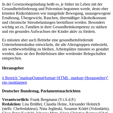
In der Gesetzesbegründung heißt es, je früher im Leben mit der
Gesundheitsförderung und Prävention begonnen werde, desto eher
könnten Risikofaktoren wie mangelnde Bewegung, unausgewogene
Ernährung, Übergewicht, Rauchen, übermäßiger Alkoholkonsum
und chronische Stressbelastungen beeinflusst werden. Besonders
wichtig sei es, Familien in ihrer Gesundheitskompetenz zu stärken
und ein gesundes Aufwachsen der Kinder aktiv zu fördern.
Es müssten aber auch Betriebe eine gesundheitsfördernde
Unternehmenskultur entwickeln, die alle Altersgruppen einbezieht,
um wettbewerbsfähig zu bleiben. Arbeitsplätze müssten so gestaltet
werden, dass sie den Bedürfnissen älter werdender Belegschaften
entsprechen.
Herausgeber
ö
Bereich "markupOutput(format=HTML, markup=Herausgeber)"
ein-/ausklappen
Deutscher Bundestag, Parlamentsnachrichten
Verantwortlich:
Frank Bergmann (V.i.S.d.P.)
Redaktion:
Lisa Brüßler, Claudia Heine, Alexander Heinrich
(stellv. Chefredakteur), Nina Jeglinski,
Susanne Ködel (Volontärin),