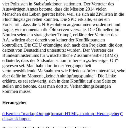
vier Polizisten in Stabsfunktionen stationiert. Der Vertreter des
Auswärtigen Amtes betonte, dass die Mission 2014 vielen
Menschen das Leben gerettet habe, weil sie sich als Zivilisten in die
Flüchtlingslager retten konnten. Die SPD erklärte, es sei ein
Fortschritt, dass die UN-Resolution angenommen worden sei und
fragte, wer momentan die Ölreserven verwalte. Die Ölquellen im
Norden seien ein strategischer Trumpf, erklärte der Vertreter des
AA, würden aber derzeit von keiner der Konfliktparteien
kontrolliert. Die CDU erkundigte sich nach den Projekten, die dort
derzeit von Deutschland unterstützt würden. Der Vertreter des
Bundesministeriums für wirtschaftliche Zusammenarbeit (BMZ)
erläuterte, dass der Südsudan schon früher ein „schwieriger Ort“
gewesen sei. Man habe dort in der Vergangenheit
vertrauensbildende Maßnahmen wie Friedensdörfer unterstützt, sehe
aber dafür im Moment „keine Anknüpfungspunkte“. Die Linke
erklärte, es sei schwierig, sich in dem Konflikt auf eine Seite zu
stellen und betonte, dass man dort zu Verhandlungslösungen
kommen müsse.
Herausgeber
ö
Bereich "markupOutput(format=HTML, markup=Herausgeber)"
ein-/ausklappen