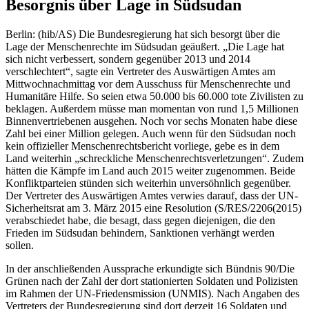
Besorgnis über Lage in Südsudan
Berlin: (hib/AS) Die Bundesregierung hat sich besorgt über die
Lage der Menschenrechte im Südsudan geäußert. „Die Lage hat
sich nicht verbessert, sondern gegenüber 2013 und 2014
verschlechtert“, sagte ein Vertreter des Auswärtigen Amtes am
Mittwochnachmittag vor dem Ausschuss für Menschenrechte und
Humanitäre Hilfe. So seien etwa 50.000 bis 60.000 tote Zivilisten zu
beklagen. Außerdem müsse man momentan von rund 1,5 Millionen
Binnenvertriebenen ausgehen. Noch vor sechs Monaten habe diese
Zahl bei einer Million gelegen. Auch wenn für den Südsudan noch
kein offizieller Menschenrechtsbericht vorliege, gebe es in dem
Land weiterhin „schreckliche Menschenrechtsverletzungen“. Zudem
hätten die Kämpfe im Land auch 2015 weiter zugenommen. Beide
Konfliktparteien stünden sich weiterhin unversöhnlich gegenüber.
Der Vertreter des Auswärtigen Amtes verwies darauf, dass der UN-
Sicherheitsrat am 3. März 2015 eine Resolution (S/RES/2206(2015)
verabschiedet habe, die besagt, dass gegen diejenigen, die den
Frieden im Südsudan behindern, Sanktionen verhängt werden
sollen.
In der anschließenden Aussprache erkundigte sich Bündnis 90/Die
Grünen nach der Zahl der dort stationierten Soldaten und Polizisten
im Rahmen der UN-Friedensmission (UNMIS). Nach Angaben des
Vertreters der Bundesregierung sind dort derzeit 16 Soldaten und