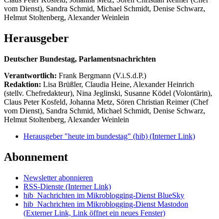
vom Dienst), Sandra Schmid, Michael Schmidt, Denise Schwarz,
Helmut Stoltenberg, Alexander Weinlein
Herausgeber
Deutscher Bundestag, Parlamentsnachrichten
Verantwortlich:
Frank Bergmann (V.i.S.d.P.)
Redaktion:
Lisa Brüßler, Claudia Heine, Alexander Heinrich
(stellv. Chefredakteur), Nina Jeglinski,
Susanne Ködel (Volontärin),
Claus Peter Kosfeld, Johanna Metz, Sören Christian Reimer (Chef
vom Dienst), Sandra Schmid, Michael Schmidt, Denise Schwarz,
Helmut Stoltenberg, Alexander Weinlein
Herausgeber "heute im bundestag" (hib)
(Interner Link)
Abonnement
Newsletter abonnieren
RSS-Dienste
(Interner Link)
hib_Nachrichten im Mikroblogging-Dienst BlueSky
hib_Nachrichten im Mikroblogging-Dienst Mastodon
(Externer Link, Link öffnet ein neues Fenster)