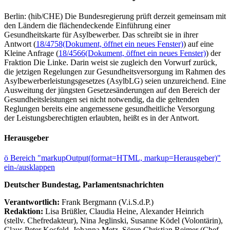
Berlin: (hib/CHE) Die Bundesregierung prüft derzeit gemeinsam mit
den Ländern die flächendeckende Einführung einer
Gesundheitskarte für Asylbewerber. Das schreibt sie in ihrer
Antwort (
18/4758
(Dokument, öffnet ein neues Fenster)
) auf eine
Kleine Anfrage (
18/4566
(Dokument, öffnet ein neues Fenster)
) der
Fraktion Die Linke. Darin weist sie zugleich den Vorwurf zurück,
die jetzigen Regelungen zur Gesundheitsversorgung im Rahmen des
Asylbewerberleistungsgesetzes (AsylbLG) seien unzureichend. Eine
Ausweitung der jüngsten Gesetzesänderungen auf den Bereich der
Gesundheitsleistungen sei nicht notwendig, da die geltenden
Reglungen bereits eine angemessene gesundheitliche Versorgung
der Leistungsberechtigten erlaubten, heißt es in der Antwort.
Herausgeber
ö
Bereich "markupOutput(format=HTML, markup=Herausgeber)"
ein-/ausklappen
Deutscher Bundestag, Parlamentsnachrichten
Verantwortlich:
Frank Bergmann (V.i.S.d.P.)
Redaktion:
Lisa Brüßler, Claudia Heine, Alexander Heinrich
(stellv. Chefredakteur), Nina Jeglinski,
Susanne Ködel (Volontärin),
Claus Peter Kosfeld, Johanna Metz, Sören Christian Reimer (Chef