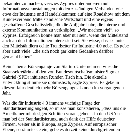
bekannter zu machen, verwies Zypries unter anderem auf
Informationsveranstaltungen mit den zuständigen Verbänden wie
etwa der Industrie und Handelskammer, auf eine Roadshow mit dem
Bundesverband Mittelständische Wirtschaft und eine eigens
geschaffene Geschäftsstelle, die die Aufgabe habe, die interne und
externe Kommunikation zu verknüpfen. „Wir machen viel“, so
Zypries. Erfolgreich könne man aber nur sein, wenn der Mittelstand
auch an den Informationen interessiert sei. Sie wisse, dass es unter
den Mittelständlern echte Trendsetter für Industrie 4.0 gebe. Es gebe
aber auch viele, „die sich noch gar keine Gedanken darüber
gemacht haben“.
Beim Thema Börsengänge von Startup-Unternehmen wies die
Staatssekretärin auf den von Bundeswirtschaftsminister Sigmar
Gabriel (SPD) initiierten Runden Tisch hin. Die aktuelle
Entwicklung stimme sie optimistisch, sagte Zypries. Es gebe in
diesem Jahr deutlich mehr Börsengänge als noch im vergangenen
Jahr.
Was die für Industrie 4.0 immens wichtige Frage der
Standardisierung angeht, so müsse man konstatieren, „dass uns die
Amerikaner mit riesigen Schritten vorausgehen“. In den USA sei
man bei der Standardisierung, auch dank der Hilfe deutscher
Firmen, weiter als in Europa, sagte Zypries. Auf europäischer
Ebene, so räumte sie ein, gebe es derzeit keine durchgreifenden