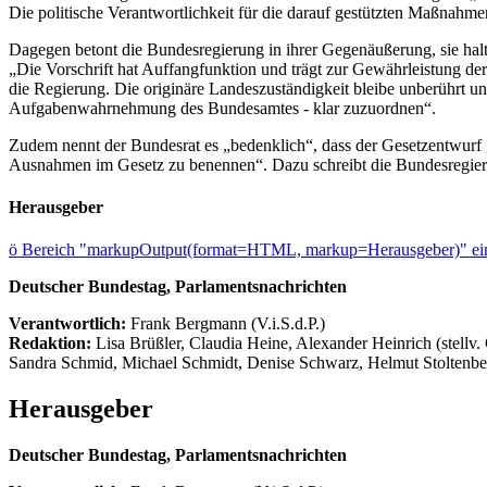
Die politische Verantwortlichkeit für die darauf gestützten Maßnahme
Dagegen betont die Bundesregierung in ihrer Gegenäußerung, sie halte
„Die Vorschrift hat Auffangfunktion und trägt zur Gewährleistung de
die Regierung. Die originäre Landeszuständigkeit bleibe unberührt
Aufgabenwahrnehmung des Bundesamtes - klar zuzuordnen“.
Zudem nennt der Bundesrat es „bedenklich“, dass der Gesetzentwurf „
Ausnahmen im Gesetz zu benennen“. Dazu schreibt die Bundesregier
Herausgeber
ö
Bereich "markupOutput(format=HTML, markup=Herausgeber)" ein
Deutscher Bundestag, Parlamentsnachrichten
Verantwortlich:
Frank Bergmann (V.i.S.d.P.)
Redaktion:
Lisa Brüßler, Claudia Heine, Alexander Heinrich (stellv.
Sandra Schmid, Michael Schmidt, Denise Schwarz, Helmut Stoltenbe
Herausgeber
Deutscher Bundestag, Parlamentsnachrichten