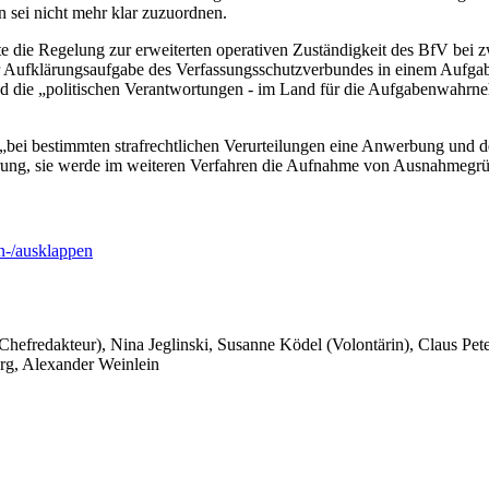
n sei nicht mehr klar zuzuordnen.
 die Regelung zur erweiterten operativen Zuständigkeit des BfV bei zwa
r Aufklärungsaufgabe des Verfassungsschutzverbundes in einem Aufgabe
 und die „politischen Verantwortungen - im Land für die Aufgabenwahr
bei bestimmten strafrechtlichen Verurteilungen eine Anwerbung und de
ung, sie werde im weiteren Verfahren die Aufnahme von Ausnahmegrün
-/ausklappen
 Chefredakteur), Nina Jeglinski,
Susanne Ködel (Volontärin),
Claus Pet
rg, Alexander Weinlein