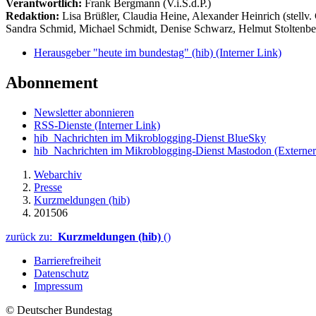
Verantwortlich:
Frank Bergmann (V.i.S.d.P.)
Redaktion:
Lisa Brüßler, Claudia Heine, Alexander Heinrich (stellv.
Sandra Schmid, Michael Schmidt, Denise Schwarz, Helmut Stoltenbe
Herausgeber "heute im bundestag" (hib)
(Interner Link)
Abonnement
Newsletter abonnieren
RSS-Dienste
(Interner Link)
hib_Nachrichten im Mikroblogging-Dienst BlueSky
hib_Nachrichten im Mikroblogging-Dienst Mastodon
(Externer
Webarchiv
Presse
Kurzmeldungen (hib)
201506
zurück zu:
Kurzmeldungen (hib)
()
Barrierefreiheit
Datenschutz
Impressum
© Deutscher Bundestag