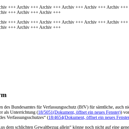
chiv +++ Archiv +++ Archiv +++ Archiv +++ Archiv +++ Archiv +++
chiv +++ Archiv +++ Archiv +++
chiv +++ Archiv +++ Archiv +++ Archiv +++ Archiv +++ Archiv +++
chiv +++ Archiv +++ Archiv +++
rm
n des Bundesamtes für Verfassungsschutz (BfV) für sämtliche, auch nic
r als Unterrichtung (
18/5051
(Dokument, öffnet ein neues Fenster)
) vo
es Verfassungsschutzes“ (
18/4654
(Dokument, öffnet ein neues Fenste
us dem schlichten Gewaltbezug allein“ könne noch nicht auf eine gener