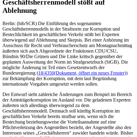
Geschäftsherrenmodell stößt auf
Ablehnung
Berlin: (hib/SCR) Die Einführung des sogenannten
Geschäftsherrenmodells in der Strafnorm zur Korruption und
Bestechlichkeit im geschäftlichen Verkehr stößt bei Experten
überwiegend auf Ablehnung und Skepsis. Bei einer Anhörung im
Ausschuss für Recht und Verbraucherschutz am Montagnachmittag
äußerten sich auch Abgeordnete der Fraktionen CDU/CSU,
Bündnis 90/Die Grünen und Die Linke kritisch gegenüber der
geplanten Ausweitung der Norm im Strafgesetzbuch (StGB). Die
mögliche Änderung ist Teil eines Gesetzentwurfs der
Bundesregierung (
18/4350
(Dokument, öffnet ein neues Fenster)
)
zur Bekämpfung der Korruption, mit dem laut Begründung
internationale Vorgaben umgesetzt werden sollen.
Der Entwurf sieht zahlreiche Änderungen zum Beispiel im Bereich
der Amtsträgerkorruption im Ausland vor. Die geladenen Experten
äußerten sich allerdings überwiegend zu dem
Geschäftsherrenmodell. Demnach soll künftig Korruption im
geschäftlichen Verkehr bereits strafbar sein, wenn sich die
Bestechung beziehungsweise die Vorteilsannahme auf eine
Pflichtverletzung des Angestellten bezieht, der Angestellte also den
Interessen seines „Geschäftsherren“ zuwider handeln würde. Bisher