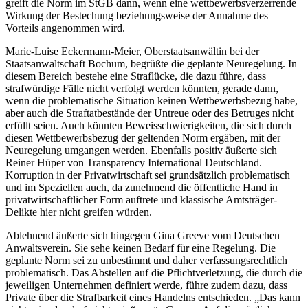
greift die Norm im StGB dann, wenn eine wettbewerbsverzerrende
Wirkung der Bestechung beziehungsweise der Annahme des
Vorteils angenommen wird.
Marie-Luise Eckermann-Meier, Oberstaatsanwältin bei der
Staatsanwaltschaft Bochum, begrüßte die geplante Neuregelung. In
diesem Bereich bestehe eine Straflücke, die dazu führe, dass
strafwürdige Fälle nicht verfolgt werden könnten, gerade dann,
wenn die problematische Situation keinen Wettbewerbsbezug habe,
aber auch die Straftatbestände der Untreue oder des Betruges nicht
erfüllt seien. Auch könnten Beweisschwierigkeiten, die sich durch
diesen Wettbewerbsbezug der geltenden Norm ergäben, mit der
Neuregelung umgangen werden. Ebenfalls positiv äußerte sich
Reiner Hüper von Transparency International Deutschland.
Korruption in der Privatwirtschaft sei grundsätzlich problematisch
und im Speziellen auch, da zunehmend die öffentliche Hand in
privatwirtschaftlicher Form auftrete und klassische Amtsträger-
Delikte hier nicht greifen würden.
Ablehnend äußerte sich hingegen Gina Greeve vom Deutschen
Anwaltsverein. Sie sehe keinen Bedarf für eine Regelung. Die
geplante Norm sei zu unbestimmt und daher verfassungsrechtlich
problematisch. Das Abstellen auf die Pflichtverletzung, die durch die
jeweiligen Unternehmen definiert werde, führe zudem dazu, dass
Private über die Strafbarkeit eines Handelns entschieden. „Das kann