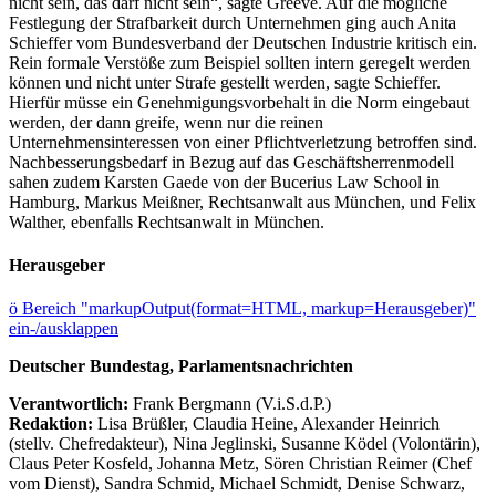
nicht sein, das darf nicht sein“, sagte Greeve. Auf die mögliche
Festlegung der Strafbarkeit durch Unternehmen ging auch Anita
Schieffer vom Bundesverband der Deutschen Industrie kritisch ein.
Rein formale Verstöße zum Beispiel sollten intern geregelt werden
können und nicht unter Strafe gestellt werden, sagte Schieffer.
Hierfür müsse ein Genehmigungsvorbehalt in die Norm eingebaut
werden, der dann greife, wenn nur die reinen
Unternehmensinteressen von einer Pflichtverletzung betroffen sind.
Nachbesserungsbedarf in Bezug auf das Geschäftsherrenmodell
sahen zudem Karsten Gaede von der Bucerius Law School in
Hamburg, Markus Meißner, Rechtsanwalt aus München, und Felix
Walther, ebenfalls Rechtsanwalt in München.
Herausgeber
ö
Bereich "markupOutput(format=HTML, markup=Herausgeber)"
ein-/ausklappen
Deutscher Bundestag, Parlamentsnachrichten
Verantwortlich:
Frank Bergmann (V.i.S.d.P.)
Redaktion:
Lisa Brüßler, Claudia Heine, Alexander Heinrich
(stellv. Chefredakteur), Nina Jeglinski,
Susanne Ködel (Volontärin),
Claus Peter Kosfeld, Johanna Metz, Sören Christian Reimer (Chef
vom Dienst), Sandra Schmid, Michael Schmidt, Denise Schwarz,