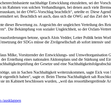
henrechtsbasierte nachhaltige Entwicklung einzuleiten, sei der Vorschl
was im Rahmen von solchen Verhandlungen, bei denen auch viele Bremse
auskam, ist der OWG-Vorschlag beachtlich“, urteilte er. Diese Agen
ormuliert sei. Beachtlich sei auch, dass sich die OWG auf das Ziel der
 dieser Bewertung zu. Angesichts der ungleichen Verteilung des Reich
dern“. Die Bekämpfung von sozialer Ungleichheit, so der Oxfam-Vertret
rausforderungen betone, sprach Alois Vedder, Leiter Politik beim Worl
setzung der SDGs müsse die Zivilgesellschaft ab sofort intensiv und sy
von Klaus Milke, Vorsitzender der Entwicklungs- und Umweltorganisati
 der Erstellung eines nationalen Aktionsplans und die Stärkung und Ei
achhaltigkeitsprüfung der Gesetze und eine Nachhaltigkeitsfolgeabschät
n benötige, um in Sachen Nachhaltigkeit weiterzukommen, sagte Eick 
ir eigentlich haben“, sagte er. Beim Thema Nachhaltigkeit sah Ruschk
ie im Kabinett beschlossen wurden, „weil das ressortübergreifende Arbe
-/ausklappen