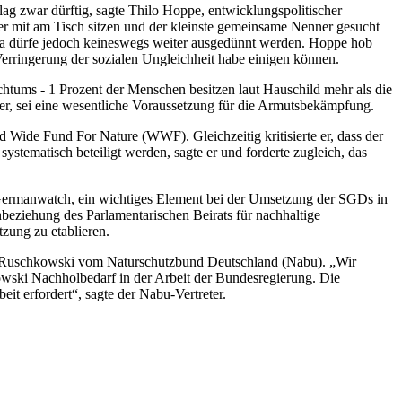
ag zwar dürftig, sagte Thilo Hoppe, entwicklungspolitischer
r mit am Tisch sitzen und der kleinste gemeinsame Nenner gesucht
da dürfe jedoch keineswegs weiter ausgedünnt werden. Hoppe hob
 Verringerung der sozialen Ungleichheit habe einigen können.
tums - 1 Prozent der Menschen besitzen laut Hauschild mehr als die
er, sei eine wesentliche Voraussetzung für die Armutsbekämpfung.
d Wide Fund For Nature (WWF). Gleichzeitig kritisierte er, dass der
stematisch beteiligt werden, sagte er und forderte zugleich, das
on Germanwatch, ein wichtiges Element bei der Umsetzung der SGDs in
nbeziehung des Parlamentarischen Beirats für nachhaltige
zung zu etablieren.
von Ruschkowski vom Naturschutzbund Deutschland (Nabu). „Wir
owski Nachholbedarf in der Arbeit der Bundesregierung. Die
it erfordert“, sagte der Nabu-Vertreter.