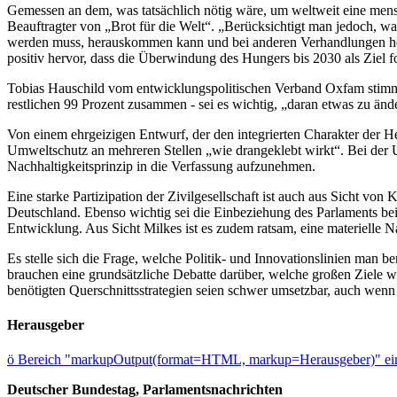
Gemessen an dem, was tatsächlich nötig wäre, um weltweit eine mensc
Beauftragter von „Brot für die Welt“. „Berücksichtigt man jedoch, 
werden muss, herauskommen kann und bei anderen Verhandlungen her
positiv hervor, dass die Überwindung des Hungers bis 2030 als Ziel f
Tobias Hauschild vom entwicklungspolitischen Verband Oxfam stimmte
restlichen 99 Prozent zusammen - sei es wichtig, „daran etwas zu än
Von einem ehrgeizigen Entwurf, der den integrierten Charakter der He
Umweltschutz an mehreren Stellen „wie drangeklebt wirkt“. Bei der Um
Nachhaltigkeitsprinzip in die Verfassung aufzunehmen.
Eine starke Partizipation der Zivilgesellschaft ist auch aus Sicht 
Deutschland. Ebenso wichtig sei die Einbeziehung des Parlaments bei
Entwicklung. Aus Sicht Milkes ist es zudem ratsam, eine materielle N
Es stelle sich die Frage, welche Politik- und Innovationslinien ma
brauchen eine grundsätzliche Debatte darüber, welche großen Ziele w
benötigten Querschnittsstrategien seien schwer umsetzbar, auch wenn s
Herausgeber
ö
Bereich "markupOutput(format=HTML, markup=Herausgeber)" ein
Deutscher Bundestag, Parlamentsnachrichten