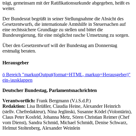
trägt, gemeinsam mit der Ratifikationsurkunde abgegeben, heißt es
weiter.
Der Bundesrat begrüßt in seiner Stellungnahme die Absicht des
Gesetzentwurfs, die internationale Amtshilfe in Steuersachen auf
eine rechtssichere Grundlage zu stellen und bittet die
Bundesregierung, für eine möglichst rasche Umsetzung zu sorgen.
Über den Gesetzentwurf will der Bundestag am Donnerstag
erstmalig beraten.
Herausgeber
ö
Bereich "markupOutput(format=HTML, markup=Herausgeber)"
ein-/ausklappen
Deutscher Bundestag, Parlamentsnachrichten
Verantwortlich:
Frank Bergmann (V.i.S.d.P.)
Redaktion:
Lisa Brüßler, Claudia Heine, Alexander Heinrich
(stellv. Chefredakteur), Nina Jeglinski,
Susanne Ködel (Volontärin),
Claus Peter Kosfeld, Johanna Metz, Sören Christian Reimer (Chef
vom Dienst), Sandra Schmid, Michael Schmidt, Denise Schwarz,
Helmut Stoltenberg, Alexander Weinlein