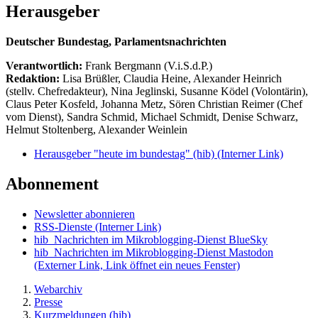
Herausgeber
Deutscher Bundestag, Parlamentsnachrichten
Verantwortlich:
Frank Bergmann (V.i.S.d.P.)
Redaktion:
Lisa Brüßler, Claudia Heine, Alexander Heinrich
(stellv. Chefredakteur), Nina Jeglinski,
Susanne Ködel (Volontärin),
Claus Peter Kosfeld, Johanna Metz, Sören Christian Reimer (Chef
vom Dienst), Sandra Schmid, Michael Schmidt, Denise Schwarz,
Helmut Stoltenberg, Alexander Weinlein
Herausgeber "heute im bundestag" (hib)
(Interner Link)
Abonnement
Newsletter abonnieren
RSS-Dienste
(Interner Link)
hib_Nachrichten im Mikroblogging-Dienst BlueSky
hib_Nachrichten im Mikroblogging-Dienst Mastodon
(Externer Link, Link öffnet ein neues Fenster)
Webarchiv
Presse
Kurzmeldungen (hib)