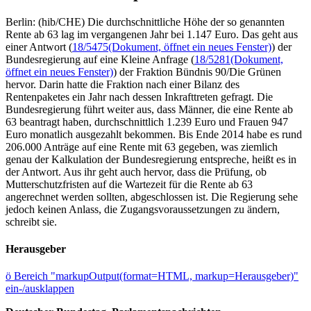
Berlin: (hib/CHE) Die durchschnittliche Höhe der so genannten
Rente ab 63 lag im vergangenen Jahr bei 1.147 Euro. Das geht aus
einer Antwort (
18/5475
(Dokument, öffnet ein neues Fenster)
) der
Bundesregierung auf eine Kleine Anfrage (
18/5281
(Dokument,
öffnet ein neues Fenster)
) der Fraktion Bündnis 90/Die Grünen
hervor. Darin hatte die Fraktion nach einer Bilanz des
Rentenpaketes ein Jahr nach dessen Inkrafttreten gefragt. Die
Bundesregierung führt weiter aus, dass Männer, die eine Rente ab
63 beantragt haben, durchschnittlich 1.239 Euro und Frauen 947
Euro monatlich ausgezahlt bekommen. Bis Ende 2014 habe es rund
206.000 Anträge auf eine Rente mit 63 gegeben, was ziemlich
genau der Kalkulation der Bundesregierung entspreche, heißt es in
der Antwort. Aus ihr geht auch hervor, dass die Prüfung, ob
Mutterschutzfristen auf die Wartezeit für die Rente ab 63
angerechnet werden sollten, abgeschlossen ist. Die Regierung sehe
jedoch keinen Anlass, die Zugangsvoraussetzungen zu ändern,
schreibt sie.
Herausgeber
ö
Bereich "markupOutput(format=HTML, markup=Herausgeber)"
ein-/ausklappen