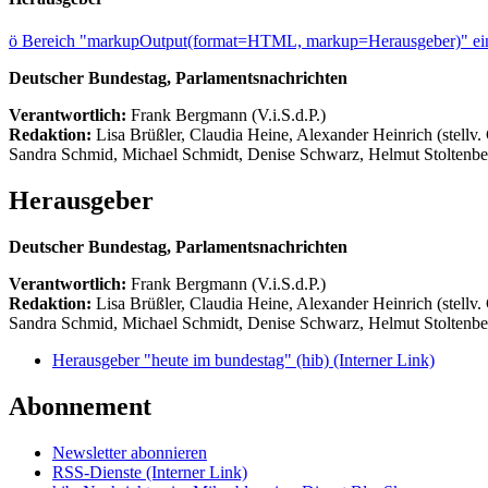
ö
Bereich "markupOutput(format=HTML, markup=Herausgeber)" ein
Deutscher Bundestag, Parlamentsnachrichten
Verantwortlich:
Frank Bergmann (V.i.S.d.P.)
Redaktion:
Lisa Brüßler, Claudia Heine, Alexander Heinrich (stellv.
Sandra Schmid, Michael Schmidt, Denise Schwarz, Helmut Stoltenbe
Herausgeber
Deutscher Bundestag, Parlamentsnachrichten
Verantwortlich:
Frank Bergmann (V.i.S.d.P.)
Redaktion:
Lisa Brüßler, Claudia Heine, Alexander Heinrich (stellv.
Sandra Schmid, Michael Schmidt, Denise Schwarz, Helmut Stoltenbe
Herausgeber "heute im bundestag" (hib)
(Interner Link)
Abonnement
Newsletter abonnieren
RSS-Dienste
(Interner Link)