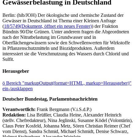
Gewässerbelastung in Deutschland
Berlin: (hib/JOH) Der ökologische und chemische Zustand der
Gewässer in Deutschland ist Thema einer Kleinen Anfrage
(
18/5749
(Dokument, öffnet ein neues Fenster)
) der Fraktion
Bündnis 90/Die Grünen. Unter anderem fragen die Abgeordneten
nach der Nitratbelastung im Grundwasser und in
Oberflächengewässern sowie den Schwellenwerten für Wirkstoffe
in Pflanzenschutzmitteln und Biozidprodukten. Außerdem
interessiert sie die Verschmutzung des Wassers durch Chlorid und
Sulfit.
Herausgeber
ö
Bereich "markupOutput(format=HTML, markup=Herausgeber)"
ein-/ausklappen
Deutscher Bundestag, Parlamentsnachrichten
Verantwortlich:
Frank Bergmann (V.i.S.d.P.)
Redaktion:
Lisa Brüßler, Claudia Heine, Alexander Heinrich
(stellv. Chefredakteur), Nina Jeglinski,
Susanne Ködel (Volontärin),
Claus Peter Kosfeld, Johanna Metz, Sören Christian Reimer (Chef
vom Dienst), Sandra Schmid, Michael Schmidt, Denise Schwarz,
Helmut Stoltenberg, Alexander Weinlein