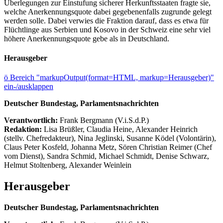
Überlegungen zur Einstufung sicherer Herkunftsstaaten fragte sie,
welche Anerkennungsquote dabei gegebenenfalls zugrunde gelegt
werden solle. Dabei verwies die Fraktion darauf, dass es etwa für
Flüchtlinge aus Serbien und Kosovo in der Schweiz eine sehr viel
höhere Anerkennungsquote gebe als in Deutschland.
Herausgeber
ö
Bereich "markupOutput(format=HTML, markup=Herausgeber)"
ein-/ausklappen
Deutscher Bundestag, Parlamentsnachrichten
Verantwortlich:
Frank Bergmann (V.i.S.d.P.)
Redaktion:
Lisa Brüßler, Claudia Heine, Alexander Heinrich
(stellv. Chefredakteur), Nina Jeglinski,
Susanne Ködel (Volontärin),
Claus Peter Kosfeld, Johanna Metz, Sören Christian Reimer (Chef
vom Dienst), Sandra Schmid, Michael Schmidt, Denise Schwarz,
Helmut Stoltenberg, Alexander Weinlein
Herausgeber
Deutscher Bundestag, Parlamentsnachrichten