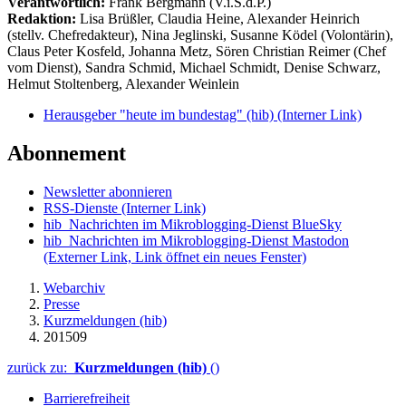
Verantwortlich:
Frank Bergmann (V.i.S.d.P.)
Redaktion:
Lisa Brüßler, Claudia Heine, Alexander Heinrich
(stellv. Chefredakteur), Nina Jeglinski,
Susanne Ködel (Volontärin),
Claus Peter Kosfeld, Johanna Metz, Sören Christian Reimer (Chef
vom Dienst), Sandra Schmid, Michael Schmidt, Denise Schwarz,
Helmut Stoltenberg, Alexander Weinlein
Herausgeber "heute im bundestag" (hib)
(Interner Link)
Abonnement
Newsletter abonnieren
RSS-Dienste
(Interner Link)
hib_Nachrichten im Mikroblogging-Dienst BlueSky
hib_Nachrichten im Mikroblogging-Dienst Mastodon
(Externer Link, Link öffnet ein neues Fenster)
Webarchiv
Presse
Kurzmeldungen (hib)
201509
zurück zu:
Kurzmeldungen (hib)
()
Barrierefreiheit