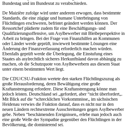
Bundestag und im Bundesrat zu verabschieden.
De Maizière zufolge wird unter anderem erwogen, dass bestimmte
Standards, die eine zügige und humane Unterbringung von
Flüchtlingen erschweren, befristet geändert werden können. Der
Ressortchef plädierte zudem für eine Beschäftigungs- und
Qualifizierungsoffensive, um Asylbewerber mit Bleibeperspektive in
Arbeit zu bringen. Bei der Frage von Finanzhilfen an Kommunen
oder Länder werde geprüft, inwieweit bestimmte Lösungen eine
Änderung der Finanzverfassung erforderlich machen würden.
Ebenfalls geprüft werde die Überlegung, die Einstufung eines
Staates als asylrechtlich sicheres Herkunftsland davon abhängig zu
machen, ob die Schutzquote von Asylbewerbern aus diesem Staat
unter einem bestimmten Wert liegt.
Die CDU/CSU-Fraktion wertete den starken Flüchtlingszuzug als
große Herausforderung, deren Bewältigung eine große
Kraftanstrengung erfordere. Diese Kraftanstrengung könne man
jedoch leisten. Deutschland sei „gefordert, aber “nicht überfordert„.
Mit Blick auf die “schrecklichen Vorkommnisse„ im sächsischen
Heidenau verwies die Fraktion darauf, dass es nicht nur in den
neuen Ländern rechtsextreme Ausschreitungen gegen Asylbewerber
gebe. Neben “beschämenden Ereignissen„ erlebe man jedoch auch
eine große Welle der Sympathie gegenüber den Flüchtlingen in der
Bevölkerung, die dominierend sei.