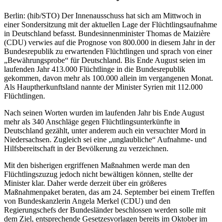
Berlin: (hib/STO) Der Innenausschuss hat sich am Mittwoch in
einer Sondersitzung mit der aktuellen Lage der Flüchtlingsaufnahme
in Deutschland befasst. Bundesinnenminister Thomas de Maizière
(CDU) verwies auf die Prognose von 800.000 in diesem Jahr in der
Bundesrepublik zu erwartenden Flüchtlingen und sprach von einer
„Bewährungsprobe“ für Deutschland. Bis Ende August seien im
laufenden Jahr 413.000 Flüchtlinge in die Bundesrepublik
gekommen, davon mehr als 100.000 allein im vergangenen Monat.
Als Hauptherkunftsland nannte der Minister Syrien mit 112.000
Flüchtlingen.
Nach seinen Worten wurden im laufenden Jahr bis Ende August
mehr als 340 Anschläge gegen Flüchtlingsunterkünfte in
Deutschland gezählt, unter anderem auch ein versuchter Mord in
Niedersachsen. Zugleich sei eine „unglaubliche“ Aufnahme- und
Hilfsbereitschaft in der Bevölkerung zu verzeichnen.
Mit den bisherigen ergriffenen Maßnahmen werde man den
Flüchtlingszuzug jedoch nicht bewältigen können, stellte der
Minister klar. Daher werde derzeit über ein größeres
Maßnahmenpaket beraten, das am 24. September bei einem Treffen
von Bundeskanzlerin Angela Merkel (CDU) und den
Regierungschefs der Bundesländer beschlossen werden solle mit
dem Ziel, entsprechende Gesetzesvorlagen bereits im Oktober im