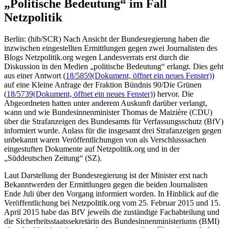
„Politische Bedeutung“ im Fall
Netzpolitik
Berlin: (hib/SCR) Nach Ansicht der Bundesregierung haben die
inzwischen eingestellten Ermittlungen gegen zwei Journalisten des
Blogs Netzpolitik.org wegen Landesverrats erst durch die
Diskussion in den Medien „politische Bedeutung“ erlangt. Dies geht
aus einer Antwort (
18/5859
(Dokument, öffnet ein neues Fenster)
)
auf eine Kleine Anfrage der Fraktion Bündnis 90/Die Grünen
(
18/5739
(Dokument, öffnet ein neues Fenster)
) hervor. Die
Abgeordneten hatten unter anderem Auskunft darüber verlangt,
wann und wie Bundesinnenminister Thomas de Maizière (CDU)
über die Strafanzeigen des Bundesamts für Verfassungsschutz (BfV)
informiert wurde. Anlass für die insgesamt drei Strafanzeigen gegen
unbekannt waren Veröffentlichungen von als Verschlusssachen
eingestuften Dokumente auf Netzpolitik.org und in der
„Süddeutschen Zeitung“ (SZ).
Laut Darstellung der Bundesregierung ist der Minister erst nach
Bekanntwerden der Ermittlungen gegen die beiden Journalisten
Ende Juli über den Vorgang informiert worden. In Hinblick auf die
Veröffentlichung bei Netzpolitik.org vom 25. Februar 2015 und 15.
April 2015 habe das BfV jeweils die zuständige Fachabteilung und
die Sicherheitsstaatssekretärin des Bundesinnenministeriums (BMI)