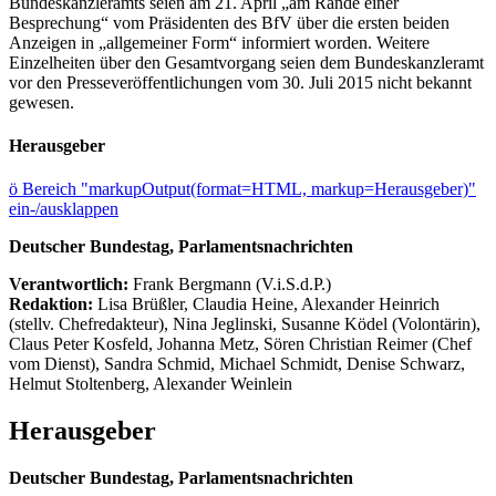
Bundeskanzleramts seien am 21. April „am Rande einer
Besprechung“ vom Präsidenten des BfV über die ersten beiden
Anzeigen in „allgemeiner Form“ informiert worden. Weitere
Einzelheiten über den Gesamtvorgang seien dem Bundeskanzleramt
vor den Presseveröffentlichungen vom 30. Juli 2015 nicht bekannt
gewesen.
Herausgeber
ö
Bereich "markupOutput(format=HTML, markup=Herausgeber)"
ein-/ausklappen
Deutscher Bundestag, Parlamentsnachrichten
Verantwortlich:
Frank Bergmann (V.i.S.d.P.)
Redaktion:
Lisa Brüßler, Claudia Heine, Alexander Heinrich
(stellv. Chefredakteur), Nina Jeglinski,
Susanne Ködel (Volontärin),
Claus Peter Kosfeld, Johanna Metz, Sören Christian Reimer (Chef
vom Dienst), Sandra Schmid, Michael Schmidt, Denise Schwarz,
Helmut Stoltenberg, Alexander Weinlein
Herausgeber
Deutscher Bundestag, Parlamentsnachrichten