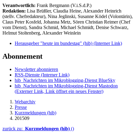
Verantwortlich:
Frank Bergmann (V.i.S.d.P.)
Redaktion:
Lisa Brüßler, Claudia Heine, Alexander Heinrich
(stellv. Chefredakteur), Nina Jeglinski,
Susanne Ködel (Volontärin),
Claus Peter Kosfeld, Johanna Metz, Sören Christian Reimer (Chef
vom Dienst), Sandra Schmid, Michael Schmidt, Denise Schwarz,
Helmut Stoltenberg, Alexander Weinlein
Herausgeber "heute im bundestag" (hib)
(Interner Link)
Abonnement
Newsletter abonnieren
RSS-Dienste
(Interner Link)
hib_Nachrichten im Mikroblogging-Dienst BlueSky
hib_Nachrichten im Mikroblogging-Dienst Mastodon
(Externer Link, Link öffnet ein neues Fenster)
Webarchiv
Presse
Kurzmeldungen (hib)
201509
zurück zu:
Kurzmeldungen (hib)
()