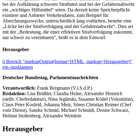
bei der Aufklärung schwerer Straftaten und bei der Gefahrenabwehr
ein „wichtiges Hilfsmittel“ seien. Da derzeit keine Speicherpflicht
existiere und Anbieter Verkehrsdaten, zum Beispiel für
Abrechnungszwecke, unterschiedlich lang vorhielten, bestehe eine
„Lücke bei der Strafverfolgung und der Gefahrenabwehr“. Dies sei
mit der „Bedeutung, die einer effektiven Strafverfolgung zukommt,
nur schwer zu vereinbaren“, heißt es in dem Entwurf.
Herausgeber
ö
Bereich "markupOutput(format=HTML, markup=Herausgeber)"
ein-/ausklappen
Deutscher Bundestag, Parlamentsnachrichten
Verantwortlich:
Frank Bergmann (V.i.S.d.P.)
Redaktion:
Lisa Brüßler, Claudia Heine, Alexander Heinrich
(stellv. Chefredakteur), Nina Jeglinski,
Susanne Ködel (Volontärin),
Claus Peter Kosfeld, Johanna Metz, Sören Christian Reimer (Chef
vom Dienst), Sandra Schmid, Michael Schmidt, Denise Schwarz,
Helmut Stoltenberg, Alexander Weinlein
Herausgeber