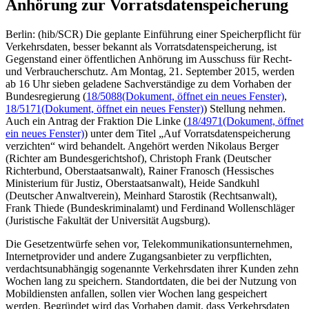
Anhörung zur Vorratsdatenspeicherung
Berlin: (hib/SCR) Die geplante Einführung einer Speicherpflicht für
Verkehrsdaten, besser bekannt als Vorratsdatenspeicherung, ist
Gegenstand einer öffentlichen Anhörung im Ausschuss für Recht-
und Verbraucherschutz. Am Montag, 21. September 2015, werden
ab 16 Uhr sieben geladene Sachverständige zu dem Vorhaben der
Bundesregierung (
18/5088
(Dokument, öffnet ein neues Fenster)
,
18/5171
(Dokument, öffnet ein neues Fenster)
) Stellung nehmen.
Auch ein Antrag der Fraktion Die Linke (
18/4971
(Dokument, öffnet
ein neues Fenster)
) unter dem Titel „Auf Vorratsdatenspeicherung
verzichten“ wird behandelt. Angehört werden Nikolaus Berger
(Richter am Bundesgerichtshof), Christoph Frank (Deutscher
Richterbund, Oberstaatsanwalt), Rainer Franosch (Hessisches
Ministerium für Justiz, Oberstaatsanwalt), Heide Sandkuhl
(Deutscher Anwaltverein), Meinhard Starostik (Rechtsanwalt),
Frank Thiede (Bundeskriminalamt) und Ferdinand Wollenschläger
(Juristische Fakultät der Universität Augsburg).
Die Gesetzentwürfe sehen vor, Telekommunikationsunternehmen,
Internetprovider und andere Zugangsanbieter zu verpflichten,
verdachtsunabhängig sogenannte Verkehrsdaten ihrer Kunden zehn
Wochen lang zu speichern. Standortdaten, die bei der Nutzung von
Mobildiensten anfallen, sollen vier Wochen lang gespeichert
werden. Begründet wird das Vorhaben damit, dass Verkehrsdaten