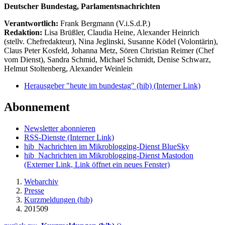
Deutscher Bundestag, Parlamentsnachrichten
Verantwortlich:
Frank Bergmann (V.i.S.d.P.)
Redaktion:
Lisa Brüßler, Claudia Heine, Alexander Heinrich
(stellv. Chefredakteur), Nina Jeglinski,
Susanne Ködel (Volontärin),
Claus Peter Kosfeld, Johanna Metz, Sören Christian Reimer (Chef
vom Dienst), Sandra Schmid, Michael Schmidt, Denise Schwarz,
Helmut Stoltenberg, Alexander Weinlein
Herausgeber "heute im bundestag" (hib)
(Interner Link)
Abonnement
Newsletter abonnieren
RSS-Dienste
(Interner Link)
hib_Nachrichten im Mikroblogging-Dienst BlueSky
hib_Nachrichten im Mikroblogging-Dienst Mastodon
(Externer Link, Link öffnet ein neues Fenster)
Webarchiv
Presse
Kurzmeldungen (hib)
201509