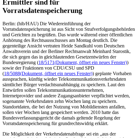
Ermittler sind für
Vorratsdatenspeicherung
Berlin: (hib/HAU) Die Wiedereinführung der
Vorratsdatenspeicherung ist aus Sicht von Strafverfolgungsbehörden
und Gerichten zu begrüßen. Das wurde während einer öffentlichen
Anhörung des Rechtsausschusses am Montag deutlich. Die
gegenteilige Ansicht vertraten Heide Sandkuhl vom Deutschen
Anwaltsverein und der Berliner Rechtsanwalt Meinhard Starostik,
die sich gegen das in gleichlautenden Gesetzentwürfen der
Bundesregierung (
18/5171
(Dokument, öffnet ein neues Fenster)
)
sowie der Fraktionen von CDU/CSU und SPD
(
18/5088
(Dokument, öffnet ein neues Fenster)
) geplante Vorhaben
aussprachen, künftig wieder Telekommunikationsverkehrsdaten
sämtlicher Bürger verdachtsunabhängig zu speichern. Laut den
Entwürfen sollen Telekommunikationsunternehmen,
Internetprovider und andere Zugangsanbieter verpflichtet werden,
sogenannte Verkehrsdaten zehn Wochen lang zu speichern.
Standortdaten, die bei der Nutzung von Mobildiensten anfallen,
sollen vier Wochen lang gespeichert werden. 2010 hatte das
Bundesverfassungsgericht die damals geltende Regelung der
Vorratsdatenspeicherung für grundrechtswidrig erklärt.
Die Möglichkeit der Verkehrsdatenabfrage sei ein „aus der