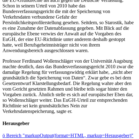
die EU-Grundrechte als auch gegen die Deutsche Verfassung.
Schon in seinem Urteil von 2010 habe das
Bundesverfassungsgericht die mit der Speicherung von
Verkehrsdaten verbundene Gefahr der
Persönlichkeitsprofilerstellung gesehen. Seitdem, so Starostik, habe
es eine Zunahme der Datenabfassung gegeben. Mit Blick auf die
europäische Ebene verwies der Anwalt auf die Vorgaben des
EuGH, der eine EU-Richtlinie unter anderem deshalb gestoppt
hatte, weil Berufsgeheimnisträger nicht von ihrem
Anwendungsbereich ausgeschlossen waren.
Professor Ferdinand Wollenschläger von der Universität Augsburg
machte deutlich, dass das Bundesverfassungsgericht 2010 zwar die
damalige Regelung für verfassungswidrig erklärt habe, „nicht aber
grundsätzlich die Speicherung von Daten“. Zwar gebe es bei dem
Gesetzentwurf Klarstellungsbedarf. Die Regelung wahre aber den
vom Gericht gesetzten Rahmen und bleibe teils sogar hinter den
Vorgaben zurück. Ähnlich stelle es sich auf europäischer Eben dar,
so Wollenschläger weiter. Das EuGH-Urteil zur entsprechenden
Richtlinie sei kein grundsätzliches Nein zur
Verkehrsdatenspeicherung, sagte er.
Herausgeber
ö
Bereich "markupOutput(format=HTML, markup=Herausgeber)"