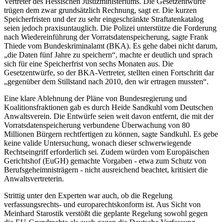
Vertreter des Hessischen Justizministeriums. Die Gesetzentwürfe
trügen dem zwar grundsätzlich Rechnung, sagt er. Die kurzen
Speicherfristen und der zu sehr eingeschränkte Straftatenkatalog
seien jedoch praxisuntauglich. Die Polizei unterstütze die Forderung
nach Wiedereinführung der Vorratsdatenspeicherung, sagte Frank
Thiede vom Bundeskriminalamt (BKA). Es gehe dabei nicht darum,
„die Daten fünf Jahre zu speichern“, machte er deutlich und sprach
sich für eine Speicherfrist von sechs Monaten aus. Die
Gesetzentwürfe, so der BKA-Vertreter, stellten einen Fortschritt dar
„gegenüber dem Stillstand nach 2010, den wir ertragen mussten“.
Eine klare Ablehnung der Pläne von Bundesregierung und
Koalitionsfraktionen gab es durch Heide Sandkuhl vom Deutschen
Anwaltsverein. Die Entwürfe seien weit davon entfernt, die mit der
Vorratsdatenspeicherung verbundene Überwachung von 80
Millionen Bürgern rechtfertigen zu können, sagte Sandkuhl. Es gebe
keine valide Untersuchung, wonach dieser schwerwiegende
Rechtseingriff erforderlich sei. Zudem würden vom Europäischen
Gerichtshof (EuGH) gemachte Vorgaben - etwa zum Schutz von
Berufsgeheimnisträgern - nicht ausreichend beachtet, kritisiert die
Anwaltsvertreterin.
Strittig unter den Experten war auch, ob die Regelung
verfassungsrechts- und europarechtskonform ist. Aus Sicht von
Meinhard Starostik verstößt die geplante Regelung sowohl gegen