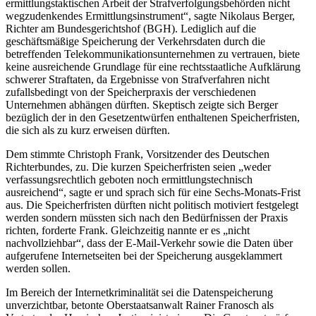
ermittlungstaktischen Arbeit der Strafverfolgungsbehörden nicht
wegzudenkendes Ermittlungsinstrument“, sagte Nikolaus Berger,
Richter am Bundesgerichtshof (BGH). Lediglich auf die
geschäftsmäßige Speicherung der Verkehrsdaten durch die
betreffenden Telekommunikationsunternehmen zu vertrauen, biete
keine ausreichende Grundlage für eine rechtsstaatliche Aufklärung
schwerer Straftaten, da Ergebnisse von Strafverfahren nicht
zufallsbedingt von der Speicherpraxis der verschiedenen
Unternehmen abhängen dürften. Skeptisch zeigte sich Berger
bezüglich der in den Gesetzentwürfen enthaltenen Speicherfristen,
die sich als zu kurz erweisen dürften.
Dem stimmte Christoph Frank, Vorsitzender des Deutschen
Richterbundes, zu. Die kurzen Speicherfristen seien „weder
verfassungsrechtlich geboten noch ermittlungstechnisch
ausreichend“, sagte er und sprach sich für eine Sechs-Monats-Frist
aus. Die Speicherfristen dürften nicht politisch motiviert festgelegt
werden sondern müssten sich nach den Bedürfnissen der Praxis
richten, forderte Frank. Gleichzeitig nannte er es „nicht
nachvollziehbar“, dass der E-Mail-Verkehr sowie die Daten über
aufgerufene Internetseiten bei der Speicherung ausgeklammert
werden sollen.
Im Bereich der Internetkriminalität sei die Datenspeicherung
unverzichtbar, betonte Oberstaatsanwalt Rainer Franosch als