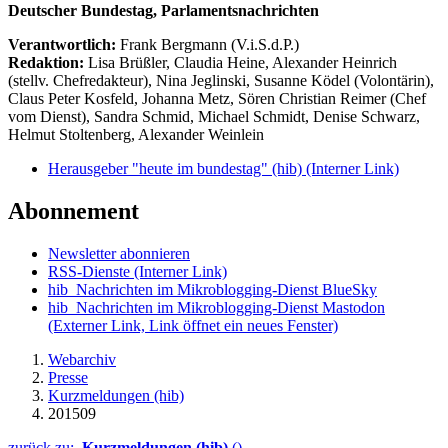
Deutscher Bundestag, Parlamentsnachrichten
Verantwortlich:
Frank Bergmann (V.i.S.d.P.)
Redaktion:
Lisa Brüßler, Claudia Heine, Alexander Heinrich
(stellv. Chefredakteur), Nina Jeglinski,
Susanne Ködel (Volontärin),
Claus Peter Kosfeld, Johanna Metz, Sören Christian Reimer (Chef
vom Dienst), Sandra Schmid, Michael Schmidt, Denise Schwarz,
Helmut Stoltenberg, Alexander Weinlein
Herausgeber "heute im bundestag" (hib)
(Interner Link)
Abonnement
Newsletter abonnieren
RSS-Dienste
(Interner Link)
hib_Nachrichten im Mikroblogging-Dienst BlueSky
hib_Nachrichten im Mikroblogging-Dienst Mastodon
(Externer Link, Link öffnet ein neues Fenster)
Webarchiv
Presse
Kurzmeldungen (hib)
201509
zurück zu:
Kurzmeldungen (hib)
()