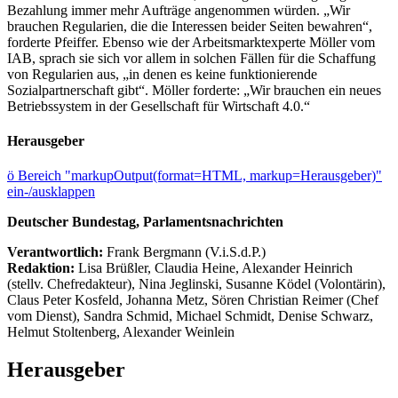
Bezahlung immer mehr Aufträge angenommen würden. „Wir
brauchen Regularien, die die Interessen beider Seiten bewahren“,
forderte Pfeiffer. Ebenso wie der Arbeitsmarktexperte Möller vom
IAB, sprach sie sich vor allem in solchen Fällen für die Schaffung
von Regularien aus, „in denen es keine funktionierende
Sozialpartnerschaft gibt“. Möller forderte: „Wir brauchen ein neues
Betriebssystem in der Gesellschaft für Wirtschaft 4.0.“
Herausgeber
ö
Bereich "markupOutput(format=HTML, markup=Herausgeber)"
ein-/ausklappen
Deutscher Bundestag, Parlamentsnachrichten
Verantwortlich:
Frank Bergmann (V.i.S.d.P.)
Redaktion:
Lisa Brüßler, Claudia Heine, Alexander Heinrich
(stellv. Chefredakteur), Nina Jeglinski,
Susanne Ködel (Volontärin),
Claus Peter Kosfeld, Johanna Metz, Sören Christian Reimer (Chef
vom Dienst), Sandra Schmid, Michael Schmidt, Denise Schwarz,
Helmut Stoltenberg, Alexander Weinlein
Herausgeber