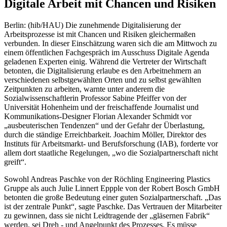
Digitale Arbeit mit Chancen und Risiken
Berlin: (hib/HAU) Die zunehmende Digitalisierung der
Arbeitsprozesse ist mit Chancen und Risiken gleichermaßen
verbunden. In dieser Einschätzung waren sich die am Mittwoch zu
einem öffentlichen Fachgespräch im Ausschuss Digitale Agenda
geladenen Experten einig. Während die Vertreter der Wirtschaft
betonten, die Digitalisierung erlaube es den Arbeitnehmern an
verschiedenen selbstgewählten Orten und zu selbst gewählten
Zeitpunkten zu arbeiten, warnte unter anderem die
Sozialwissenschaftlerin Professor Sabine Pfeiffer von der
Universität Hohenheim und der freischaffende Journalist und
Kommunikations-Designer Florian Alexander Schmidt vor
„ausbeuterischen Tendenzen“ und der Gefahr der Überlastung,
durch die ständige Erreichbarkeit. Joachim Möller, Direktor des
Instituts für Arbeitsmarkt- und Berufsforschung (IAB), forderte vor
allem dort staatliche Regelungen, „wo die Sozialpartnerschaft nicht
greift“.
Sowohl Andreas Paschke von der Röchling Engineering Plastics
Gruppe als auch Julie Linnert Eppple von der Robert Bosch GmbH
betonten die große Bedeutung einer guten Sozialpartnerschaft. „Das
ist der zentrale Punkt“, sagte Paschke. Das Vertrauen der Mitarbeiter
zu gewinnen, dass sie nicht Leidtragende der „gläsernen Fabrik“
werden, sei Dreh - und Angelpunkt des Prozesses. Es müsse