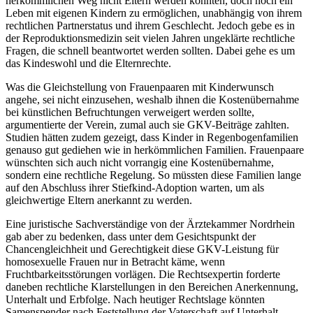
herkömmlichen Weg nicht Eltern werden könnten, doch noch ein
Leben mit eigenen Kindern zu ermöglichen, unabhängig von ihrem
rechtlichen Partnerstatus und ihrem Geschlecht. Jedoch gebe es in
der Reproduktionsmedizin seit vielen Jahren ungeklärte rechtliche
Fragen, die schnell beantwortet werden sollten. Dabei gehe es um
das Kindeswohl und die Elternrechte.
Was die Gleichstellung von Frauenpaaren mit Kinderwunsch
angehe, sei nicht einzusehen, weshalb ihnen die Kostenübernahme
bei künstlichen Befruchtungen verweigert werden sollte,
argumentierte der Verein, zumal auch sie GKV-Beiträge zahlten.
Studien hätten zudem gezeigt, dass Kinder in Regenbogenfamilien
genauso gut gediehen wie in herkömmlichen Familien. Frauenpaare
wünschten sich auch nicht vorrangig eine Kostenübernahme,
sondern eine rechtliche Regelung. So müssten diese Familien lange
auf den Abschluss ihrer Stiefkind-Adoption warten, um als
gleichwertige Eltern anerkannt zu werden.
Eine juristische Sachverständige von der Ärztekammer Nordrhein
gab aber zu bedenken, dass unter dem Gesichtspunkt der
Chancengleichheit und Gerechtigkeit diese GKV-Leistung für
homosexuelle Frauen nur in Betracht käme, wenn
Fruchtbarkeitsstörungen vorlägen. Die Rechtsexpertin forderte
daneben rechtliche Klarstellungen in den Bereichen Anerkennung,
Unterhalt und Erbfolge. Nach heutiger Rechtslage könnten
Samenspender nach Feststellung der Vaterschaft auf Unterhalt