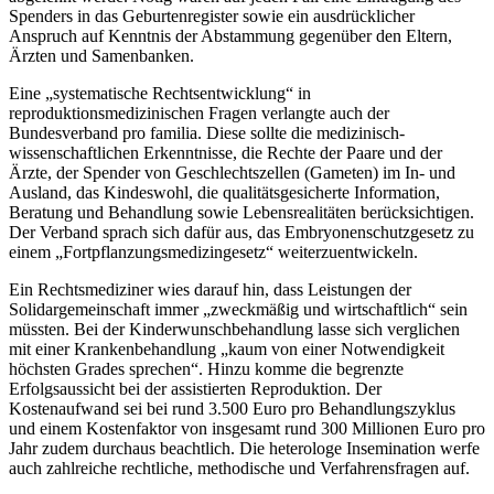
Spenders in das Geburtenregister sowie ein ausdrücklicher
Anspruch auf Kenntnis der Abstammung gegenüber den Eltern,
Ärzten und Samenbanken.
Eine „systematische Rechtsentwicklung“ in
reproduktionsmedizinischen Fragen verlangte auch der
Bundesverband pro familia. Diese sollte die medizinisch-
wissenschaftlichen Erkenntnisse, die Rechte der Paare und der
Ärzte, der Spender von Geschlechtszellen (Gameten) im In- und
Ausland, das Kindeswohl, die qualitätsgesicherte Information,
Beratung und Behandlung sowie Lebensrealitäten berücksichtigen.
Der Verband sprach sich dafür aus, das Embryonenschutzgesetz zu
einem „Fortpflanzungsmedizingesetz“ weiterzuentwickeln.
Ein Rechtsmediziner wies darauf hin, dass Leistungen der
Solidargemeinschaft immer „zweckmäßig und wirtschaftlich“ sein
müssten. Bei der Kinderwunschbehandlung lasse sich verglichen
mit einer Krankenbehandlung „kaum von einer Notwendigkeit
höchsten Grades sprechen“. Hinzu komme die begrenzte
Erfolgsaussicht bei der assistierten Reproduktion. Der
Kostenaufwand sei bei rund 3.500 Euro pro Behandlungszyklus
und einem Kostenfaktor von insgesamt rund 300 Millionen Euro pro
Jahr zudem durchaus beachtlich. Die heterologe Insemination werfe
auch zahlreiche rechtliche, methodische und Verfahrensfragen auf.