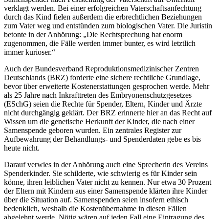
verklagt werden. Bei einer erfolgreichen Vaterschaftsanfechtung
durch das Kind fielen außerdem die erbrechtlichen Beziehungen
zum Vater weg und entstünden zum biologischen Vater. Die Juristin
betonte in der Anhörung: „Die Rechtsprechung hat enorm
zugenommen, die Fälle werden immer bunter, es wird letztlich
immer kurioser.“
Auch der Bundesverband Reproduktionsmedizinischer Zentren
Deutschlands (BRZ) forderte eine sichere rechtliche Grundlage,
bevor über erweiterte Kostenerstattungen gesprochen werde. Mehr
als 25 Jahre nach Inkrafttreten des Embryonenschutzgesetzes
(ESchG) seien die Rechte für Spender, Eltern, Kinder und Ärzte
nicht durchgängig geklärt. Der BRZ erinnerte hier an das Recht auf
Wissen um die genetische Herkunft der Kinder, die nach einer
Samenspende geboren wurden. Ein zentrales Register zur
Aufbewahrung der Behandlungs- und Spenderdaten gebe es bis
heute nicht.
Darauf verwies in der Anhörung auch eine Sprecherin des Vereins
Spenderkinder. Sie schilderte, wie schwierig es für Kinder sein
könne, ihren leiblichen Vater nicht zu kennen. Nur etwa 30 Prozent
der Eltern mit Kindern aus einer Samenspende klärten ihre Kinder
über die Situation auf. Samenspenden seien insofern ethisch
bedenklich, weshalb die Kostenübernahme in diesen Fällen
abgelehnt werde. Nötig wären auf jeden Fall eine Eintragung des