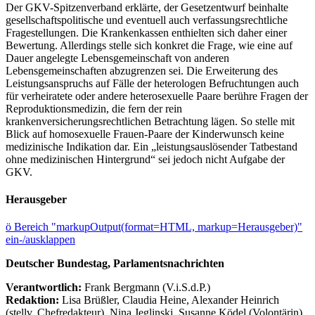
Der GKV-Spitzenverband erklärte, der Gesetzentwurf beinhalte
gesellschaftspolitische und eventuell auch verfassungsrechtliche
Fragestellungen. Die Krankenkassen enthielten sich daher einer
Bewertung. Allerdings stelle sich konkret die Frage, wie eine auf
Dauer angelegte Lebensgemeinschaft von anderen
Lebensgemeinschaften abzugrenzen sei. Die Erweiterung des
Leistungsanspruchs auf Fälle der heterologen Befruchtungen auch
für verheiratete oder andere heterosexuelle Paare berühre Fragen der
Reproduktionsmedizin, die fern der rein
krankenversicherungsrechtlichen Betrachtung lägen. So stelle mit
Blick auf homosexuelle Frauen-Paare der Kinderwunsch keine
medizinische Indikation dar. Ein „leistungsauslösender Tatbestand
ohne medizinischen Hintergrund“ sei jedoch nicht Aufgabe der
GKV.
Herausgeber
ö
Bereich "markupOutput(format=HTML, markup=Herausgeber)"
ein-/ausklappen
Deutscher Bundestag, Parlamentsnachrichten
Verantwortlich:
Frank Bergmann (V.i.S.d.P.)
Redaktion:
Lisa Brüßler, Claudia Heine, Alexander Heinrich
(stellv. Chefredakteur), Nina Jeglinski,
Susanne Ködel (Volontärin),