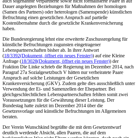
auch sogenannte verpartnerte sowie nicht formalisierte Paare in auf
Dauer angelegten Beziehungen für Maßnahmen der homologen
(Samen des Partners) oder heterologen (Samenspende) künstlichen
Befruchtung einen gesetzlichen Anspruch auf partielle
Kostenübernahme durch die gesetzliche Krankenversicherung
haben.
Die Bundesregierung lehnt eine erweiterte Zuschussregelung für
künstliche Befruchtungen zugunsten eingetragener
Lebenspartnerschaften bisher ab. In ihrer Antwort
(
18/3392
(Dokument, öffnet ein neues Fenster)
) auf eine Kleine
Anfrage (
18/3028
(Dokument, öffnet ein neues Fenster)
) der
Fraktion Die Linke schrieb die Regierung im Dezember 2014, nach
Paragraf 27a Sozialgesetzbuch V hätten nur verheiratete Paare
Anspruch auf solche Leistungen der Gesetzlichen
Krankenversicherung (GKV). Zudem gelte dies ausschließlich unter
Verwendung der Ei- und Samenzellen der Ehepartner. Bei
gleichgeschlechtlichen Lebenspartnerschaften fehlten somit zwei
Voraussetzungen für die Gewährung dieser Leistung. Der
Bundestag hatte zuletzt im Dezember 2014 über die
Gesetzesvorlage und künstliche Befruchtungen im Allgemeinen
beraten.
Der Verein Wunschkind begrüßte die mit dem Gesetzentwurf
deutlich werdende Absicht, allen Paaren, die auf dem