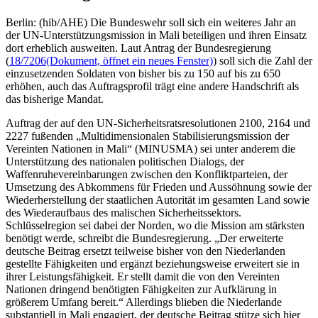
Berlin: (hib/AHE) Die Bundeswehr soll sich ein weiteres Jahr an
der UN-Unterstützungsmission in Mali beteiligen und ihren Einsatz
dort erheblich ausweiten. Laut Antrag der Bundesregierung
(
18/7206
(Dokument, öffnet ein neues Fenster)
) soll sich die Zahl der
einzusetzenden Soldaten von bisher bis zu 150 auf bis zu 650
erhöhen, auch das Auftragsprofil trägt eine andere Handschrift als
das bisherige Mandat.
Auftrag der auf den UN-Sicherheitsratsresolutionen 2100, 2164 und
2227 fußenden „Multidimensionalen Stabilisierungsmission der
Vereinten Nationen in Mali“ (MINUSMA) sei unter anderem die
Unterstützung des nationalen politischen Dialogs, der
Waffenruhevereinbarungen zwischen den Konfliktparteien, der
Umsetzung des Abkommens für Frieden und Aussöhnung sowie der
Wiederherstellung der staatlichen Autorität im gesamten Land sowie
des Wiederaufbaus des malischen Sicherheitssektors.
Schlüsselregion sei dabei der Norden, wo die Mission am stärksten
benötigt werde, schreibt die Bundesregierung. „Der erweiterte
deutsche Beitrag ersetzt teilweise bisher von den Niederlanden
gestellte Fähigkeiten und ergänzt beziehungsweise erweitert sie in
ihrer Leistungsfähigkeit. Er stellt damit die von den Vereinten
Nationen dringend benötigten Fähigkeiten zur Aufklärung in
größerem Umfang bereit.“ Allerdings blieben die Niederlande
substantiell in Mali engagiert, der deutsche Beitrag stütze sich hier