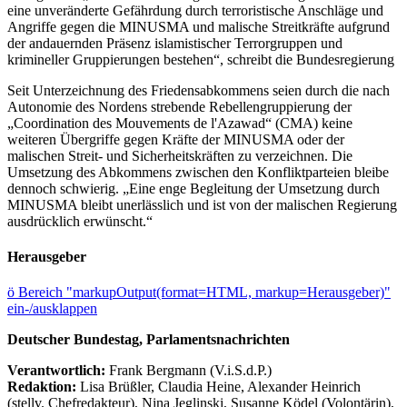
eine unveränderte Gefährdung durch terroristische Anschläge und
Angriffe gegen die MINUSMA und malische Streitkräfte aufgrund
der andauernden Präsenz islamistischer Terrorgruppen und
krimineller Gruppierungen bestehen“, schreibt die Bundesregierung
Seit Unterzeichnung des Friedensabkommens seien durch die nach
Autonomie des Nordens strebende Rebellengruppierung der
„Coordination des Mouvements de l'Azawad“ (CMA) keine
weiteren Übergriffe gegen Kräfte der MINUSMA oder der
malischen Streit- und Sicherheitskräften zu verzeichnen. Die
Umsetzung des Abkommens zwischen den Konfliktparteien bleibe
dennoch schwierig. „Eine enge Begleitung der Umsetzung durch
MINUSMA bleibt unerlässlich und ist von der malischen Regierung
ausdrücklich erwünscht.“
Herausgeber
ö
Bereich "markupOutput(format=HTML, markup=Herausgeber)"
ein-/ausklappen
Deutscher Bundestag, Parlamentsnachrichten
Verantwortlich:
Frank Bergmann (V.i.S.d.P.)
Redaktion:
Lisa Brüßler, Claudia Heine, Alexander Heinrich
(stellv. Chefredakteur), Nina Jeglinski,
Susanne Ködel (Volontärin),