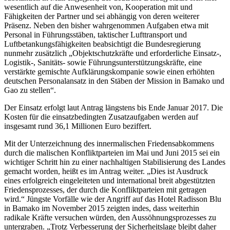
wesentlich auf die Anwesenheit von, Kooperation mit und
Fähigkeiten der Partner und sei abhängig von deren weiterer
Präsenz. Neben den bisher wahrgenommen Aufgaben etwa mit
Personal in Führungsstäben, taktischer Lufttransport und
Luftbetankungsfähigkeiten beabsichtigt die Bundesregierung
nunmehr zusätzlich „Objektschutzkräfte und erforderliche Einsatz-,
Logistik-, Sanitäts- sowie Führungsunterstützungskräfte, eine
verstärkte gemischte Aufklärungskompanie sowie einen erhöhten
deutschen Personalansatz in den Stäben der Mission in Bamako und
Gao zu stellen“.
Der Einsatz erfolgt laut Antrag längstens bis Ende Januar 2017. Die
Kosten für die einsatzbedingten Zusatzaufgaben werden auf
insgesamt rund 36,1 Millionen Euro beziffert.
Mit der Unterzeichnung des innermalischen Friedensabkommens
durch die malischen Konfliktparteien im Mai und Juni 2015 sei ein
wichtiger Schritt hin zu einer nachhaltigen Stabilisierung des Landes
gemacht worden, heißt es im Antrag weiter. „Dies ist Ausdruck
eines erfolgreich eingeleiteten und international breit abgestützten
Friedensprozesses, der durch die Konfliktparteien mit getragen
wird.“ Jüngste Vorfälle wie der Angriff auf das Hotel Radisson Blu
in Bamako im November 2015 zeigten indes, dass weiterhin
radikale Kräfte versuchen würden, den Aussöhnungsprozesses zu
untergraben. „Trotz Verbesserung der Sicherheitslage bleibt daher