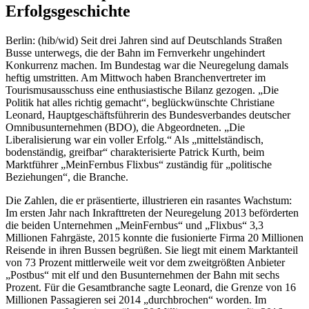
Erfolgsgeschichte
Berlin: (hib/wid) Seit drei Jahren sind auf Deutschlands Straßen
Busse unterwegs, die der Bahn im Fernverkehr ungehindert
Konkurrenz machen. Im Bundestag war die Neuregelung damals
heftig umstritten. Am Mittwoch haben Branchenvertreter im
Tourismusausschuss eine enthusiastische Bilanz gezogen. „Die
Politik hat alles richtig gemacht“, beglückwünschte Christiane
Leonard, Hauptgeschäftsführerin des Bundesverbandes deutscher
Omnibusunternehmen (BDO), die Abgeordneten. „Die
Liberalisierung war ein voller Erfolg.“ Als „mittelständisch,
bodenständig, greifbar“ charakterisierte Patrick Kurth, beim
Marktführer „MeinFernbus Flixbus“ zuständig für „politische
Beziehungen“, die Branche.
Die Zahlen, die er präsentierte, illustrieren ein rasantes Wachstum:
Im ersten Jahr nach Inkrafttreten der Neuregelung 2013 beförderten
die beiden Unternehmen „MeinFernbus“ und „Flixbus“ 3,3
Millionen Fahrgäste, 2015 konnte die fusionierte Firma 20 Millionen
Reisende in ihren Bussen begrüßen. Sie liegt mit einem Marktanteil
von 73 Prozent mittlerweile weit vor dem zweitgrößten Anbieter
„Postbus“ mit elf und den Busunternehmen der Bahn mit sechs
Prozent. Für die Gesamtbranche sagte Leonard, die Grenze von 16
Millionen Passagieren sei 2014 „durchbrochen“ worden. Im