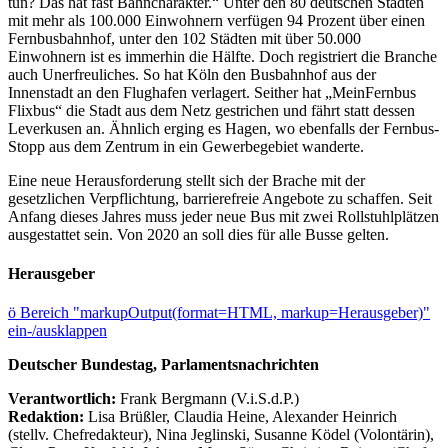
tun? Das hat fast Bahncharakter.“ Unter den 80 deutschen Städten
mit mehr als 100.000 Einwohnern verfügen 94 Prozent über einen
Fernbusbahnhof, unter den 102 Städten mit über 50.000
Einwohnern ist es immerhin die Hälfte. Doch registriert die Branche
auch Unerfreuliches. So hat Köln den Busbahnhof aus der
Innenstadt an den Flughafen verlagert. Seither hat „MeinFernbus
Flixbus“ die Stadt aus dem Netz gestrichen und fährt statt dessen
Leverkusen an. Ähnlich erging es Hagen, wo ebenfalls der Fernbus-
Stopp aus dem Zentrum in ein Gewerbegebiet wanderte.
Eine neue Herausforderung stellt sich der Brache mit der
gesetzlichen Verpflichtung, barrierefreie Angebote zu schaffen. Seit
Anfang dieses Jahres muss jeder neue Bus mit zwei Rollstuhlplätzen
ausgestattet sein. Von 2020 an soll dies für alle Busse gelten.
Herausgeber
ö
Bereich "markupOutput(format=HTML, markup=Herausgeber)"
ein-/ausklappen
Deutscher Bundestag, Parlamentsnachrichten
Verantwortlich:
Frank Bergmann (V.i.S.d.P.)
Redaktion:
Lisa Brüßler, Claudia Heine, Alexander Heinrich
(stellv. Chefredakteur), Nina Jeglinski,
Susanne Ködel (Volontärin),