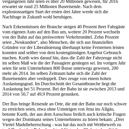
vergangenen Jahr seien es über 20 Millionen gewesen, für 2016
erwartet sie rund 25 Millionen Busreisende. Nach dem
explosionsartigen Start der ersten drei Jahre werde sich die
Nachfrage in Zukunft wohl beruhigen.
Nach Erkenntnissen der Branche steigen 40 Prozent ihrer Fahrgäste
vom eigenen Auto auf den Bus um, weitere 20 Prozent wechseln
von der Bahn auf das preiswertere Verkehrsmittel. Zehn Prozent
seien „Neukunden“, also Menschen, die sich aus finanziellen
Gründen vor der Liberalisierung überhaupt keine Fernreisen leisten
konnten und seither von dem kostengünstigen Angebot Gebrauch
machen. Kurth wies darauf hin, dass die Zahl der Fahrzeuge nicht
im selben Maß wie die der Passagiere gestiegen sei. Im vorigen Jahr
seien für sein Unternehmen 800 Busse unterwegs gewesen, 200
mehr als 2014. Im selben Zeitraum habe sich die Zahl der
Busreisenden aber verdoppelt. Dies zeuge von einem hohen
Auslastungsgrad. Im Durchschnitt der Gesamtbranche liegt die
Auslastung bei 51 Prozent. Bei der Bahn ist sie zwischen 2013 und
2014 von 50,7 auf 49,9 Prozent gesunken.
Der Bus bringe Reisende an Orte, die mit der Bahn nur noch schwer
zu erreichen seien, etwa ohne Umsteigen von Jena ins Allgäu,
betonte Kurth, der aus dem Ausschuss freilich auch kritische Fragen
wegen der Dominanz seines Unternehmens zu hören bekam: „Drei
Viertel Marktbeherrschung - was hat das noch mit Wettbewerb zu