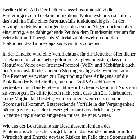
Berlin: (hib/HAU) Der Petitionsausschuss unterstützt die
Forderungen, ein Telekommunikations-Notrufsystem zu schaffen,
das auch im Falle eines Stromausfalls funktionsfähig ist. In der
Sitzung am Mittwochmorgen beschlossen die Abgeordneten daher
einstimmig, eine dahingehende Petition dem Bundesministerium für
Wirtschaft und Energie als Material zu überweisen und den
Fraktionen des Bundestags zur Kenntnis zu geben.
In der Eingabe wird eine Verpflichtung für die Betreiber öffentlicher
Telekommunikationsnetze gefordert, zu gewährleisten, dass ein
Notruf via Voice over Internet-Protocol (VoIP) und Mobilfunk auch
bei Stromausfall oder anderen Störungen abgesetzt werden kann.
Die Petenten verweisen zur Begründung ihres Anliegens auf die
Praktiken der Netzbetreiber, nur noch VoIP-Anschlüsse zu
vertreiben und Handynetze nicht mehr flächendeckend mit Notstrom
zu versorgen. Es dürfe jedoch nicht sein, dass „im 21. Jahrhundert
keine Möglichkeit besteht, Hilfe zu rufen, wenn es zu einem
Stromausfall kommt“. Entsprechende Vorfälle in der Vergangenheit
hätten gezeigt, dass der Gesetzgeber zur Gewährleistung der
Sicherheit regulierend eingreifen müsse, heißt es weiter.
Wie aus der Begründung zur Beschlussempfehlung des
Petitionsausschusses hervorgeht, räumt das Bundesministerium für
Wirtschaft und Energie gewisse Risiken im Falle eines Stromausfalls