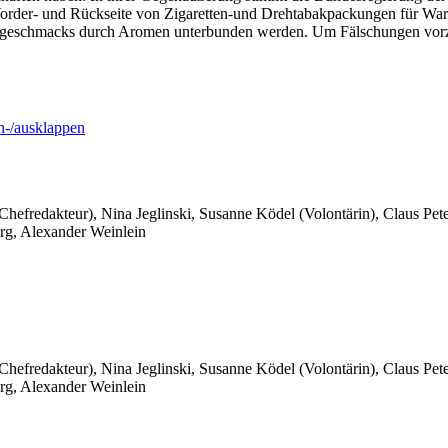
er Vorder- und Rückseite von Zigaretten-und Drehtabakpackungen für Wa
kgeschmacks durch Aromen unterbunden werden. Um Fälschungen vorzub
-/ausklappen
 Chefredakteur), Nina Jeglinski,
Susanne Ködel (Volontärin),
Claus Pet
rg, Alexander Weinlein
 Chefredakteur), Nina Jeglinski,
Susanne Ködel (Volontärin),
Claus Pet
rg, Alexander Weinlein