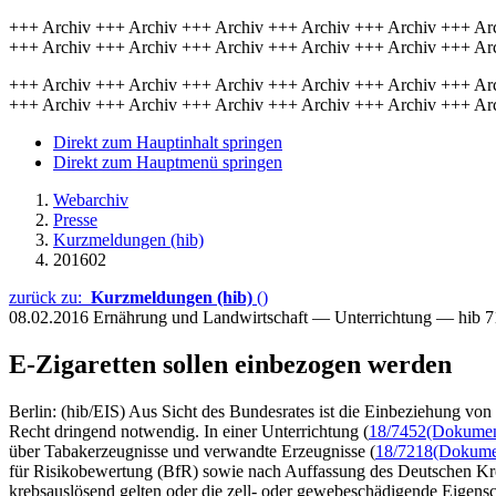
+++ Archiv +++ Archiv +++ Archiv +++ Archiv +++ Archiv +++ Ar
+++ Archiv +++ Archiv +++ Archiv +++ Archiv +++ Archiv +++ Ar
+++ Archiv +++ Archiv +++ Archiv +++ Archiv +++ Archiv +++ Ar
+++ Archiv +++ Archiv +++ Archiv +++ Archiv +++ Archiv +++ Ar
Direkt zum Hauptinhalt springen
Direkt zum Hauptmenü springen
Webarchiv
Presse
Kurzmeldungen (hib)
201602
zurück zu:
Kurzmeldungen (hib)
()
08.02.2016
Ernährung und Landwirtschaft — Unterrichtung — hib 7
E-Zigaretten sollen einbezogen werden
Berlin: (hib/EIS) Aus Sicht des Bundesrates ist die Einbeziehung vo
Recht dringend notwendig. In einer Unterrichtung (
18/7452
(Dokument
über Tabakerzeugnisse und verwandte Erzeugnisse (
18/7218
(Dokumen
für Risikobewertung (BfR) sowie nach Auffassung des Deutschen Kre
krebsauslösend gelten oder die zell- oder gewebeschädigende Eigens