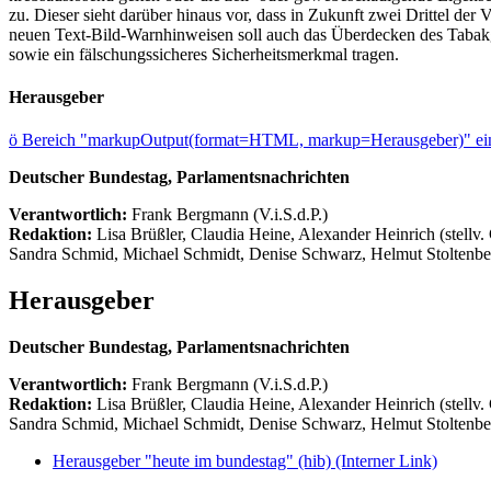
zu. Dieser sieht darüber hinaus vor, dass in Zukunft zwei Drittel d
neuen Text-Bild-Warnhinweisen soll auch das Überdecken des Taba
sowie ein fälschungssicheres Sicherheitsmerkmal tragen.
Herausgeber
ö
Bereich "markupOutput(format=HTML, markup=Herausgeber)" ein
Deutscher Bundestag, Parlamentsnachrichten
Verantwortlich:
Frank Bergmann (V.i.S.d.P.)
Redaktion:
Lisa Brüßler, Claudia Heine, Alexander Heinrich (stellv.
Sandra Schmid, Michael Schmidt, Denise Schwarz, Helmut Stoltenbe
Herausgeber
Deutscher Bundestag, Parlamentsnachrichten
Verantwortlich:
Frank Bergmann (V.i.S.d.P.)
Redaktion:
Lisa Brüßler, Claudia Heine, Alexander Heinrich (stellv.
Sandra Schmid, Michael Schmidt, Denise Schwarz, Helmut Stoltenbe
Herausgeber "heute im bundestag" (hib)
(Interner Link)