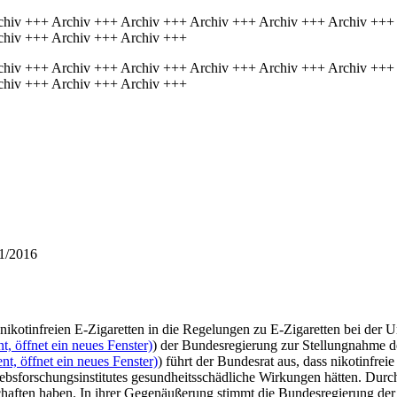
chiv +++ Archiv +++ Archiv +++ Archiv +++ Archiv +++ Archiv +++
chiv +++ Archiv +++ Archiv +++
chiv +++ Archiv +++ Archiv +++ Archiv +++ Archiv +++ Archiv +++
chiv +++ Archiv +++ Archiv +++
1/2016
n nikotinfreien E-Zigaretten in die Regelungen zu E-Zigaretten bei d
, öffnet ein neues Fenster)
) der Bundesregierung zur Stellungnahme 
t, öffnet ein neues Fenster)
) führt der Bundesrat aus, dass nikotinfre
bsforschungsinstitutes gesundheitsschädliche Wirkungen hätten. Durc
chaften haben. In ihrer Gegenäußerung stimmt die Bundesregierung der