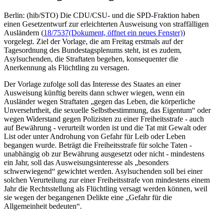
Berlin: (hib/STO) Die CDU/CSU- und die SPD-Fraktion haben
einen Gesetzentwurf zur erleichterten Ausweisung von straffälligen
Ausländern (
18/7537
(Dokument, öffnet ein neues Fenster)
)
vorgelegt. Ziel der Vorlage, die am Freitag erstmals auf der
Tagesordnung des Bundestagsplenums steht, ist es zudem,
Asylsuchenden, die Straftaten begehen, konsequenter die
Anerkennung als Flüchtling zu versagen.
Der Vorlage zufolge soll das Interesse des Staates an einer
Ausweisung künftig bereits dann schwer wiegen, wenn ein
Ausländer wegen Straftaten „gegen das Leben, die körperliche
Unversehrtheit, die sexuelle Selbstbestimmung, das Eigentum“ oder
wegen Widerstand gegen Polizisten zu einer Freiheitsstrafe - auch
auf Bewährung - verurteilt worden ist und die Tat mit Gewalt oder
List oder unter Androhung von Gefahr für Leib oder Leben
begangen wurde. Beträgt die Freiheitsstrafe für solche Taten -
unabhängig ob zur Bewährung ausgesetzt oder nicht - mindestens
ein Jahr, soll das Ausweisungsinteresse als „besonders
schwerwiegend“ gewichtet werden. Asylsuchenden soll bei einer
solchen Verurteilung zur einer Freiheitsstrafe von mindestens einem
Jahr die Rechtsstellung als Flüchtling versagt werden können, weil
sie wegen der begangenen Delikte eine „Gefahr für die
Allgemeinheit bedeuten“.