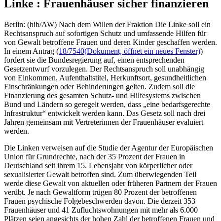
Linke : Frauenhäuser sicher finanzieren
Berlin: (hib/AW) Nach dem Willen der Fraktion Die Linke soll ein
Rechtsanspruch auf sofortigen Schutz und umfassende Hilfen für
von Gewalt betroffene Frauen und deren Kinder geschaffen werden.
In einem Antrag (
18/7540
(Dokument, öffnet ein neues Fenster)
)
fordert sie die Bundesregierung auf, einen entsprechenden
Gesetzentwurf vorzulegen. Der Rechtsanspruch soll unabhängig
von Einkommen, Aufenthaltstitel, Herkunftsort, gesundheitlichen
Einschränkungen oder Behinderungen gelten. Zudem soll die
Finanzierung des gesamten Schutz- und Hilfesystems zwischen
Bund und Ländern so geregelt werden, dass „eine bedarfsgerechte
Infrastruktur“ entwickelt werden kann. Das Gesetz soll nach drei
Jahren gemeinsam mit Vertreterinnen der Frauenhäuser evaluiert
werden.
Die Linken verweisen auf die Studie der Agentur der Europäischen
Union für Grundrechte, nach der 35 Prozent der Frauen in
Deutschland seit ihrem 15. Lebensjahr von körperlicher oder
sexualisierter Gewalt betroffen sind. Zum überwiegenden Teil
werde diese Gewalt von aktuellen oder früheren Partnern der Frauen
verübt. Je nach Gewaltform trügen 80 Prozent der betroffenen
Frauen psychische Folgebeschwerden davon. Die derzeit 353
Frauenhäuser und 41 Zufluchtswohnungen mit mehr als 6.000
Plätzen seien angesichts der hohen Zahl der betroffenen Frauen und