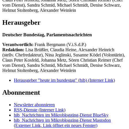
vom Dienst), Sandra Schmid, Michael Schmidt, Denise Schwarz,
Helmut Stoltenberg, Alexander Weinlein
Herausgeber
Deutscher Bundestag, Parlamentsnachrichten
Verantwortlich:
Frank Bergmann (V.i.S.d.P.)
Redaktion:
Lisa Brüßler, Claudia Heine, Alexander Heinrich
(stellv. Chefredakteur), Nina Jeglinski,
Susanne Ködel (Volontärin),
Claus Peter Kosfeld, Johanna Metz, Sören Christian Reimer (Chef
vom Dienst), Sandra Schmid, Michael Schmidt, Denise Schwarz,
Helmut Stoltenberg, Alexander Weinlein
Herausgeber "heute im bundestag" (hib)
(Interner Link)
Abonnement
Newsletter abonnieren
RSS-Dienste
(Interner Link)
hib_Nachrichten im Mikroblogging-Dienst BlueSky
hib_Nachrichten im Mikroblogging-Dienst Mastodon
(Externer Link, Link öffnet ein neues Fenster)