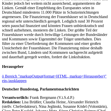
Kinder jedoch bei weitem nicht ausreichend, argumentieren die
Linken. Gemäß einer Empfehlung des Europarates seien in
Deutschland mindestens 11.000 Plätze in Schutzeinrichtungen
angemessen. Die Finanzierung der Frauenhäuser sei in Deutschland
regional sehr unterschiedlich geregelt. Lediglich rund 30 Prozent
seien pauschal finanziert und könnten Frauen unbürokratisch und
schnell aufnehmen, monieren die Linken. Der größte Teil der
Frauenhäuser werde durch freiwillige Leistungen der Bundesländer
und Kommunen sowie Eigenmittel der Träger unterhalten. Dies
führe zu einer Überforderung der Kommunen und einer großen
Unsicherheit der Frauenhäuser. Die Finanzierung müsse deshalb
zwischen Bund, Ländern und Kommunen sachgerecht aufgeteilt
und dauerhaft geregelt werden, fordert die Linksfraktion.
Herausgeber
ö
Bereich "markupOutput(format=HTML, markup=Herausgeber)"
ein-/ausklappen
Deutscher Bundestag, Parlamentsnachrichten
Verantwortlich:
Frank Bergmann (V.i.S.d.P.)
Redaktion:
Lisa Brüßler, Claudia Heine, Alexander Heinrich
(stellv. Chefredakteur), Nina Jeglinski,
Susanne Ködel (Volontärin),
Claus Peter Kosfeld, Johanna Metz, Sören Christian Reimer (Chef