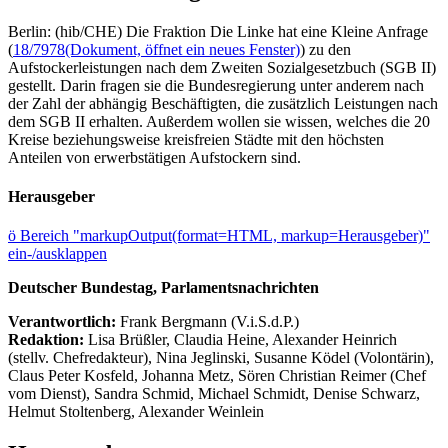
Berlin: (hib/CHE) Die Fraktion Die Linke hat eine Kleine Anfrage
(
18/7978
(Dokument, öffnet ein neues Fenster)
) zu den
Aufstockerleistungen nach dem Zweiten Sozialgesetzbuch (SGB II)
gestellt. Darin fragen sie die Bundesregierung unter anderem nach
der Zahl der abhängig Beschäftigten, die zusätzlich Leistungen nach
dem SGB II erhalten. Außerdem wollen sie wissen, welches die 20
Kreise beziehungsweise kreisfreien Städte mit den höchsten
Anteilen von erwerbstätigen Aufstockern sind.
Herausgeber
ö
Bereich "markupOutput(format=HTML, markup=Herausgeber)"
ein-/ausklappen
Deutscher Bundestag, Parlamentsnachrichten
Verantwortlich:
Frank Bergmann (V.i.S.d.P.)
Redaktion:
Lisa Brüßler, Claudia Heine, Alexander Heinrich
(stellv. Chefredakteur), Nina Jeglinski,
Susanne Ködel (Volontärin),
Claus Peter Kosfeld, Johanna Metz, Sören Christian Reimer (Chef
vom Dienst), Sandra Schmid, Michael Schmidt, Denise Schwarz,
Helmut Stoltenberg, Alexander Weinlein