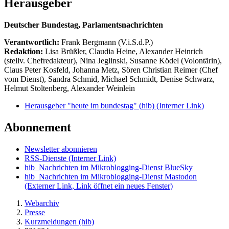
Herausgeber
Deutscher Bundestag, Parlamentsnachrichten
Verantwortlich:
Frank Bergmann (V.i.S.d.P.)
Redaktion:
Lisa Brüßler, Claudia Heine, Alexander Heinrich
(stellv. Chefredakteur), Nina Jeglinski,
Susanne Ködel (Volontärin),
Claus Peter Kosfeld, Johanna Metz, Sören Christian Reimer (Chef
vom Dienst), Sandra Schmid, Michael Schmidt, Denise Schwarz,
Helmut Stoltenberg, Alexander Weinlein
Herausgeber "heute im bundestag" (hib)
(Interner Link)
Abonnement
Newsletter abonnieren
RSS-Dienste
(Interner Link)
hib_Nachrichten im Mikroblogging-Dienst BlueSky
hib_Nachrichten im Mikroblogging-Dienst Mastodon
(Externer Link, Link öffnet ein neues Fenster)
Webarchiv
Presse
Kurzmeldungen (hib)