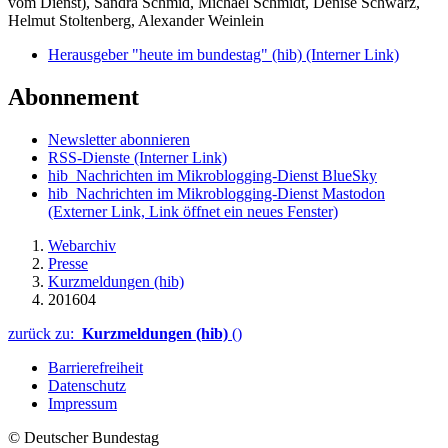
vom Dienst), Sandra Schmid, Michael Schmidt, Denise Schwarz,
Helmut Stoltenberg, Alexander Weinlein
Herausgeber "heute im bundestag" (hib)
(Interner Link)
Abonnement
Newsletter abonnieren
RSS-Dienste
(Interner Link)
hib_Nachrichten im Mikroblogging-Dienst BlueSky
hib_Nachrichten im Mikroblogging-Dienst Mastodon
(Externer Link, Link öffnet ein neues Fenster)
Webarchiv
Presse
Kurzmeldungen (hib)
201604
zurück zu:
Kurzmeldungen (hib)
()
Barrierefreiheit
Datenschutz
Impressum
© Deutscher Bundestag