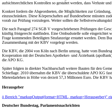
aufsichtsrechtlichen Kontrollen so gestaltet werden, dass Verluste 
Konkret fordern die Abgeordneten, die Möglichkeiten zur Gründung,
einzuschränken. Diese Körperschaften auf Bundesebene müssten zudem
vorab zur Prüfung vorzulegen. Weiter sollten die Selbstverwaltungskö
Die nach Paragraf 274 SGB V vorgeschriebenen Prüfungen der Gesch
künftig fristgerecht stattfinden. Eine Ombudsstelle solle eingericht
Frage kommenden Beteiligten Strafanzeige erstattet werden. Dem Bund
Zusammenhang mit der KBV vorgelegt werden.
Die KBV, die 2004 von Köln nach Berlin umzog, hatte vom Bundesg
Kooperation mit der Deutschen Apotheker- und Ärztebank (apoBank) e
die APO KG.
Später folgten in direkter Nachbarschaft weitere Bauten für den G
Schieflage. 2010 übernahm die KBV die überschuldete APO KG fast 
Mieterdarlehen in Höhe von derzeit 57,3 Millionen Euro. Die KBV ha
Herausgeber
ö
Bereich "markupOutput(format=HTML, markup=Herausgeber)" ein
Deutscher Bundestag, Parlamentsnachrichten