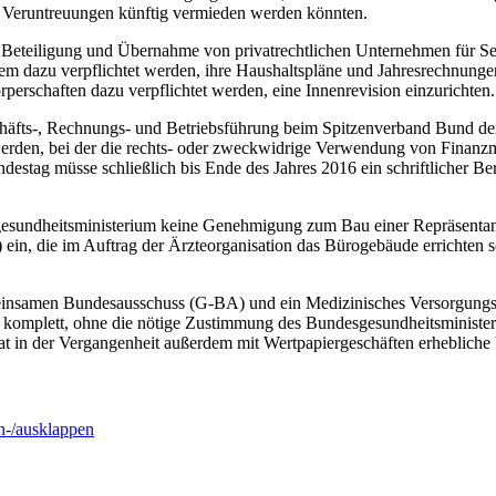
und Veruntreuungen künftig vermieden werden könnten.
 Beteiligung und Übernahme von privatrechtlichen Unternehmen für S
 dazu verpflichtet werden, ihre Haushaltspläne und Jahresrechnungen
rperschaften dazu verpflichtet werden, eine Innenrevision einzurichten.
äfts-, Rechnungs- und Betriebsführung beim Spitzenverband Bund de
et werden, bei der die rechts- oder zweckwidrige Verwendung von Finanz
estag müsse schließlich bis Ende des Jahres 2016 ein schriftlicher B
esundheitsministerium keine Genehmigung zum Bau einer Repräsentan
in, die im Auftrag der Ärzteorganisation das Bürogebäude errichten 
emeinsamen Bundesausschuss (G-BA) und ein Medizinisches Versorgung
komplett, ohne die nötige Zustimmung des Bundesgesundheitsminister
t in der Vergangenheit außerdem mit Wertpapiergeschäften erhebliche 
-/ausklappen