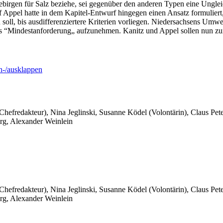
irgen für Salz beziehe, sei gegenüber den anderen Typen eine Ungleic
f Appel hatte in dem Kapitel-Entwurf hingegen einen Ansatz formuliert
soll, bis ausdifferenziertere Kriterien vorliegen. Niedersachsens Umw
als “Mindestanforderung„ aufzunehmen. Kanitz und Appel sollen nun z
-/ausklappen
 Chefredakteur), Nina Jeglinski,
Susanne Ködel (Volontärin),
Claus Pet
rg, Alexander Weinlein
 Chefredakteur), Nina Jeglinski,
Susanne Ködel (Volontärin),
Claus Pet
rg, Alexander Weinlein