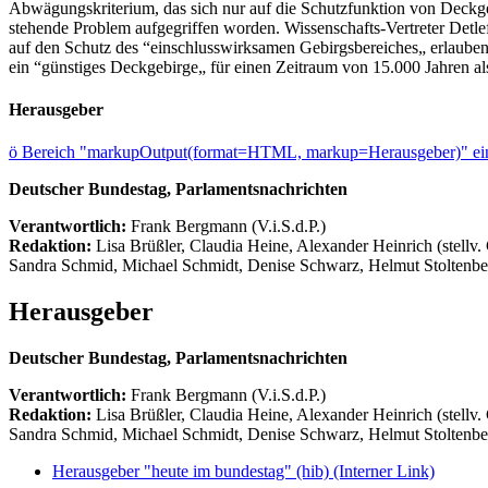
Abwägungskriterium, das sich nur auf die Schutzfunktion von Deckgeb
stehende Problem aufgegriffen worden. Wissenschafts-Vertreter Detle
auf den Schutz des “einschlusswirksamen Gebirgsbereiches„ erlauben 
ein “günstiges Deckgebirge„ für einen Zeitraum von 15.000 Jahren 
Herausgeber
ö
Bereich "markupOutput(format=HTML, markup=Herausgeber)" ein
Deutscher Bundestag, Parlamentsnachrichten
Verantwortlich:
Frank Bergmann (V.i.S.d.P.)
Redaktion:
Lisa Brüßler, Claudia Heine, Alexander Heinrich (stellv.
Sandra Schmid, Michael Schmidt, Denise Schwarz, Helmut Stoltenbe
Herausgeber
Deutscher Bundestag, Parlamentsnachrichten
Verantwortlich:
Frank Bergmann (V.i.S.d.P.)
Redaktion:
Lisa Brüßler, Claudia Heine, Alexander Heinrich (stellv.
Sandra Schmid, Michael Schmidt, Denise Schwarz, Helmut Stoltenbe
Herausgeber "heute im bundestag" (hib)
(Interner Link)