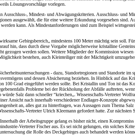
eweils Lösungsvorschläge vorlegen.
in Ausschluss-, Mindest- und Abwägungskriterien. Ausschluss- und Mind
ionen ausgewählt, die für eine weitere Erkundung vorgesehen sind. A
werden kann. Als Mindestanforderungen sind zum Beispiel wirtsgestei
wirksame Gebirgsbereich„ mindestens 100 Meter mächtig sein soll. Für
auf hin, dass durch diese Vorgabe möglicherweise kristalline Gestein
acht gezogen werden sollen. Weitere Mitglieder der Kommission wiesen eb
Möglichkeit bestehen, auch Kleinteiliger mit der Mächtigkeit umzugehen.
cherheitsuntersuchungen - dazu, Standortregionen und Standorte im sp
onsvermögens und dessen Absicherung beziehen. In Hinblick auf das Krit
100 Grad eingeführt werden sollte. Bei Kristallin und Ton ist das Kon
gebenenfalls Probleme bei der Rückholung der Abfälle auftreten, wenn 
So würde Salz dann schneller “kriechen„. Wissenschafts-Vertreter Wol
 seiner Ansicht nach innerhalb verschiedener Endlager-Konzepte abgewo
nheit an, alles gut zu hinterfragen, was Aussagen zum Thema Salz be
Wissenschafts-Vertreter Ulrich Kleemann gefordert hatte. Zur nächsten
Innerhalb der Arbeitsgruppe gelang es bisher nicht, einen Kompromiss d
dustrie-Vertreter Fischer aus. Es sei nicht gelungen, ein solches Krit
untersuchung die Rolle des Deckgebirges auch behandelt werden könne