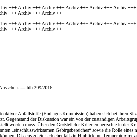
chiv +++ Archiv +++ Archiv +++ Archiv +++ Archiv +++ Archiv +++
chiv +++ Archiv +++ Archiv +++
chiv +++ Archiv +++ Archiv +++ Archiv +++ Archiv +++ Archiv +++
chiv +++ Archiv +++ Archiv +++
 Ausschuss — hib 299/2016
oaktiver Abfallstoffe (Endlager-Kommission) haben sich bei ihren Sit
tzt. Gegenstand der Diskussion war ein von der zuständigen Arbeitsg
tellt werden muss. Über den Großteil der Kriterien herrschte in der K
nannten „einschlusswirksamen Gebirgsbereiches“ sowie die Rolle eine
können. Dissens zeigte sich ebenfalls in Hinblick auf Temperaturgrenz