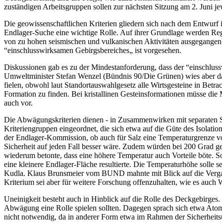
zuständigen Arbeitsgruppen sollen zur nächsten Sitzung am 2. Juni j
Die geowissenschaftlichen Kriterien gliedern sich nach dem Entwurf 
Endlager-Suche eine wichtige Rolle. Auf ihrer Grundlage werden Reg
von zu hohen seismischen und vulkanischen Aktivitäten ausgegangen 
“einschlusswirksamen Gebirgsbereiches„ ist vorgesehen.
Diskussionen gab es zu der Mindestanforderung, dass der “einschluss
Umweltminister Stefan Wenzel (Bündnis 90/Die Grünen) wies aber dar
fielen, obwohl laut Standortauswahlgesetz alle Wirtsgesteine in Betr
Formation zu finden. Bei kristallinen Gesteinsformationen müsse die 
auch vor.
Die Abwägungskriterien dienen - in Zusammenwirken mit separaten Si
Kriteriengruppen eingeordnet, die sich etwa auf die Güte des Isolati
der Endlager-Kommission, ob auch für Salz eine Temperaturgrenze von 
Sicherheit auf jeden Fall besser wäre. Zudem würden bei 200 Grad ge
wiederum betonte, dass eine höhere Temperatur auch Vorteile böte. 
eine kleinere Endlager-Fläche resultierte. Die Temperaturhöhe solle
Kudla. Klaus Brunsmeier vom BUND mahnte mit Blick auf die Vergange
Kriterium sei aber für weitere Forschung offenzuhalten, wie es auch 
Uneinigkeit besteht auch in Hinblick auf die Rolle des Deckgebirges. 
Abwägung eine Rolle spielen sollten. Dagegen sprach sich etwa Atomin
nicht notwendig, da in anderer Form etwa im Rahmen der Sicherheits