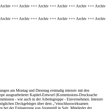
 Archiv +++ Archiv +++ Archiv +++ Archiv +++ Archiv +++ Archiv
 Archiv +++ Archiv +++ Archiv +++ Archiv +++ Archiv +++ Archiv
zungen am Montag und Dienstag erstmalig intensiv mit den
ruppe ausgearbeiteter Kapitel-Entwurf (Kommissions-Drucksache
ommission - wie auch in der Arbeitsgruppe - Einvernehmen. Intensiv
s möglichen Deckgebirges über dem „“einschlusswirksamen
en bei der Einlagerung von Atommüll in Salz. Mitglieder der