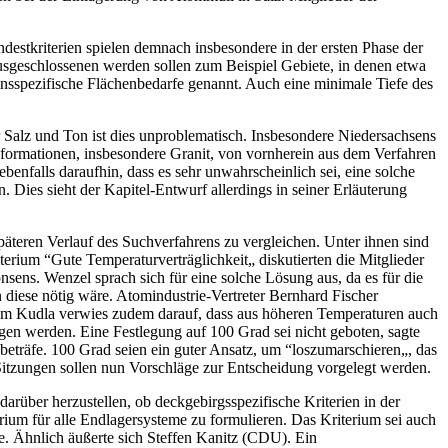
estkriterien spielen demnach insbesondere in der ersten Phase der
usgeschlossenen werden sollen zum Beispiel Gebiete, in denen etwa
nsspezifische Flächenbedarfe genannt. Auch eine minimale Tiefe des
 Salz und Ton ist dies unproblematisch. Insbesondere Niedersachsens
sformationen, insbesondere Granit, von vornherein aus dem Verfahren
enfalls daraufhin, dass es sehr unwahrscheinlich sei, eine solche
 Dies sieht der Kapitel-Entwurf allerdings in seiner Erläuterung
äteren Verlauf des Suchverfahrens zu vergleichen. Unter ihnen sind
erium “Gute Temperaturverträglichkeit„ diskutierten die Mitglieder
sens. Wenzel sprach sich für eine solche Lösung aus, da es für die
diese nötig wäre. Atomindustrie-Vertreter Bernhard Fischer
fram Kudla verwies zudem darauf, dass aus höheren Temperaturen auch
gen werden. Eine Festlegung auf 100 Grad sei nicht geboten, sagte
träfe. 100 Grad seien ein guter Ansatz, um “loszumarschieren„, das
 Sitzungen sollen nun Vorschläge zur Entscheidung vorgelegt werden.
arüber herzustellen, ob deckgebirgsspezifische Kriterien in der
erium für alle Endlagersysteme zu formulieren. Das Kriterium sei auch
. Ähnlich äußerte sich Steffen Kanitz (CDU). Ein