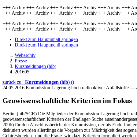
+++ Archiv +++ Archiv +++ Archiv +++ Archiv +++ Archiv +++ Ar
+++ Archiv +++ Archiv +++ Archiv +++ Archiv +++ Archiv +++ Ar
+++ Archiv +++ Archiv +++ Archiv +++ Archiv +++ Archiv +++ Ar
+++ Archiv +++ Archiv +++ Archiv +++ Archiv +++ Archiv +++ Ar
Direkt zum Hauptinhalt springen
Direkt zum Hauptmenü springen
Webarchiv
Presse
Kurzmeldungen (hib)
201605
zurück zu:
Kurzmeldungen (hib)
()
24.05.2016
Kommission Lagerung hoch radioaktiver Abfallstoffe —
Geowissenschaftliche Kriterien im Fokus
Berlin: (hib/SCR) Die Mitglieder der Kommission Lagerung hoch radi
geowissenschaftlichen Kriterien der Endlager-Suche auseinandergese
209b) für den Abschlussbericht der Kommission, der bis Ende Juni ers
diskutiert wurden allerdings die Vorgaben zur Mächtigkeit des soge
Gebirgsbereich„ und die Frage, wie dazu Kriterien formuliert werden 