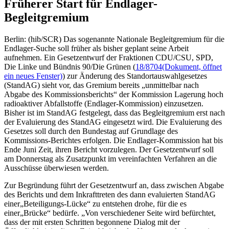
Früherer Start für Endlager-
Begleitgremium
Berlin: (hib/SCR) Das sogenannte Nationale Begleitgremium für die
Endlager-Suche soll früher als bisher geplant seine Arbeit
aufnehmen. Ein Gesetzentwurf der Fraktionen CDU/CSU, SPD,
Die Linke und Bündnis 90/Die Grünen (
18/8704
(Dokument, öffnet
ein neues Fenster)
) zur Änderung des Standortauswahlgesetzes
(StandAG) sieht vor, das Gremium bereits „unmittelbar nach
Abgabe des Kommissionsberichts“ der Kommission Lagerung hoch
radioaktiver Abfallstoffe (Endlager-Kommission) einzusetzen.
Bisher ist im StandAG festgelegt, dass das Begleitgremium erst nach
der Evaluierung des StandAG eingesetzt wird. Die Evaluierung des
Gesetzes soll durch den Bundestag auf Grundlage des
Kommissions-Berichtes erfolgen. Die Endlager-Kommission hat bis
Ende Juni Zeit, ihren Bericht vorzulegen. Der Gesetzentwurf soll
am Donnerstag als Zusatzpunkt im vereinfachten Verfahren an die
Ausschüsse überwiesen werden.
Zur Begründung führt der Gesetzentwurf an, dass zwischen Abgabe
des Berichts und dem Inkrafttreten des dann evaluierten StandAG
einer„Beteiligungs-Lücke“ zu entstehen drohe, für die es
einer„Brücke“ bedürfe. „Von verschiedener Seite wird befürchtet,
dass der mit ersten Schritten begonnene Dialog mit der