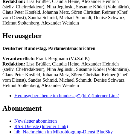
Redaktion:
Lisa Brüßler, Claudia Heine, Alexander Heinrich
(stellv. Chefredakteur), Nina Jeglinski,
Susanne Ködel (Volontärin),
Claus Peter Kosfeld, Johanna Metz, Sören Christian Reimer (Chef
vom Dienst), Sandra Schmid, Michael Schmidt, Denise Schwarz,
Helmut Stoltenberg, Alexander Weinlein
Herausgeber
Deutscher Bundestag, Parlamentsnachrichten
Verantwortlich:
Frank Bergmann (V.i.S.d.P.)
Redaktion:
Lisa Brüßler, Claudia Heine, Alexander Heinrich
(stellv. Chefredakteur), Nina Jeglinski,
Susanne Ködel (Volontärin),
Claus Peter Kosfeld, Johanna Metz, Sören Christian Reimer (Chef
vom Dienst), Sandra Schmid, Michael Schmidt, Denise Schwarz,
Helmut Stoltenberg, Alexander Weinlein
Herausgeber "heute im bundestag" (hib)
(Interner Link)
Abonnement
Newsletter abonnieren
RSS-Dienste
(Interner Link)
hib_Nachrichten im Mikroblogging-Dienst BlueSky