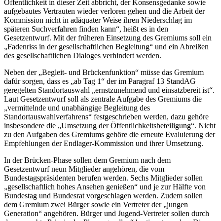
Öffentlichkeit in dieser Zeit abbricht, der Konsensgedanke sowie
aufgebautes Vertrauten wieder verloren gehen und die Arbeit der
Kommission nicht in adäquater Weise ihren Niederschlag im
späteren Suchverfahren finden kann“, heißt es in den
Gesetzentwurf. Mit der früheren Einsetzung des Gremiums soll ein
„Fadenriss in der gesellschaftlichen Begleitung“ und ein Abreißen
des gesellschaftlichen Dialoges verhindert werden.
Neben der „Begleit- und Brückenfunktion“ müsse das Gremium
dafür sorgen, dass es „ab Tag 1“ der im Paragraf 13 StandAG
geregelten Standortauswahl „ernstzunehmend und einsatzbereit ist“.
Laut Gesetzentwurf soll als zentrale Aufgabe des Gremiums die
„vermittelnde und unabhängige Begleitung des
Standortauswahlverfahrens“ festgeschrieben werden, dazu gehöre
insbesondere die „Umsetzung der Öffentlichkeitsbeteiligung“. Nicht
zu den Aufgaben des Gremiums gehöre die erneute Evaluierung der
Empfehlungen der Endlager-Kommission und ihrer Umsetzung.
In der Brücken-Phase sollen dem Gremium nach dem
Gesetzentwurf neun Mitglieder angehören, die vom
Bundestagspräsidenten berufen werden. Sechs Mitglieder sollen
„gesellschaftlich hohes Ansehen genießen“ und je zur Hälfte von
Bundestag und Bundesrat vorgeschlagen werden. Zudem sollen
dem Gremium zwei Bürger sowie ein Vertreter der „jungen
Generation“ angehören. Bürger und Jugend-Vertreter sollen durch