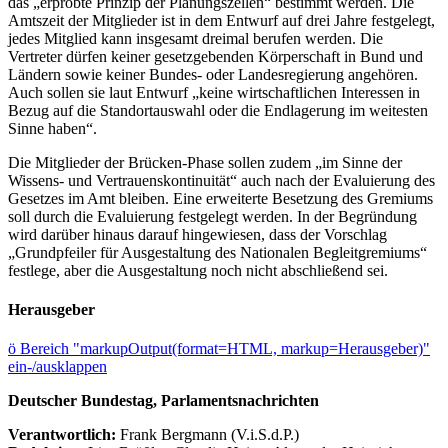
das „erprobte Prinzip der Planungszellen“ bestimmt werden. Die
Amtszeit der Mitglieder ist in dem Entwurf auf drei Jahre festgelegt,
jedes Mitglied kann insgesamt dreimal berufen werden. Die
Vertreter dürfen keiner gesetzgebenden Körperschaft in Bund und
Ländern sowie keiner Bundes- oder Landesregierung angehören.
Auch sollen sie laut Entwurf „keine wirtschaftlichen Interessen in
Bezug auf die Standortauswahl oder die Endlagerung im weitesten
Sinne haben“.
Die Mitglieder der Brücken-Phase sollen zudem „im Sinne der
Wissens- und Vertrauenskontinuität“ auch nach der Evaluierung des
Gesetzes im Amt bleiben. Eine erweiterte Besetzung des Gremiums
soll durch die Evaluierung festgelegt werden. In der Begründung
wird darüber hinaus darauf hingewiesen, dass der Vorschlag
„Grundpfeiler für Ausgestaltung des Nationalen Begleitgremiums“
festlege, aber die Ausgestaltung noch nicht abschließend sei.
Herausgeber
ö
Bereich "markupOutput(format=HTML, markup=Herausgeber)"
ein-/ausklappen
Deutscher Bundestag, Parlamentsnachrichten
Verantwortlich:
Frank Bergmann (V.i.S.d.P.)