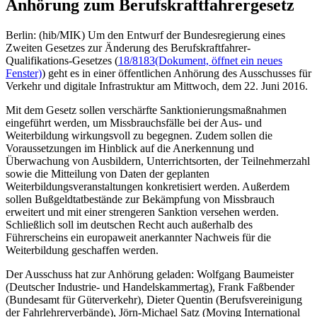
Anhörung zum Berufskraftfahrergesetz
Berlin: (hib/MIK) Um den Entwurf der Bundesregierung eines
Zweiten Gesetzes zur Änderung des Berufskraftfahrer-
Qualifikations-Gesetzes (
18/8183
(Dokument, öffnet ein neues
Fenster)
) geht es in einer öffentlichen Anhörung des Ausschusses für
Verkehr und digitale Infrastruktur am Mittwoch, dem 22. Juni 2016.
Mit dem Gesetz sollen verschärfte Sanktionierungsmaßnahmen
eingeführt werden, um Missbrauchsfälle bei der Aus- und
Weiterbildung wirkungsvoll zu begegnen. Zudem sollen die
Voraussetzungen im Hinblick auf die Anerkennung und
Überwachung von Ausbildern, Unterrichtsorten, der Teilnehmerzahl
sowie die Mitteilung von Daten der geplanten
Weiterbildungsveranstaltungen konkretisiert werden. Außerdem
sollen Bußgeldtatbestände zur Bekämpfung von Missbrauch
erweitert und mit einer strengeren Sanktion versehen werden.
Schließlich soll im deutschen Recht auch außerhalb des
Führerscheins ein europaweit anerkannter Nachweis für die
Weiterbildung geschaffen werden.
Der Ausschuss hat zur Anhörung geladen: Wolfgang Baumeister
(Deutscher Industrie- und Handelskammertag), Frank Faßbender
(Bundesamt für Güterverkehr), Dieter Quentin (Berufsvereinigung
der Fahrlehrerverbände), Jörn-Michael Satz (Moving International