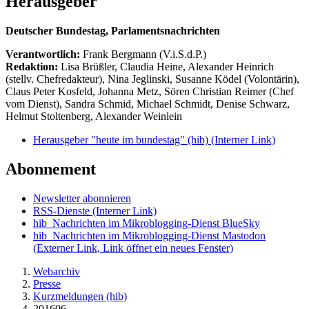
Herausgeber
Deutscher Bundestag, Parlamentsnachrichten
Verantwortlich:
Frank Bergmann (V.i.S.d.P.)
Redaktion:
Lisa Brüßler, Claudia Heine, Alexander Heinrich
(stellv. Chefredakteur), Nina Jeglinski,
Susanne Ködel (Volontärin),
Claus Peter Kosfeld, Johanna Metz, Sören Christian Reimer (Chef
vom Dienst), Sandra Schmid, Michael Schmidt, Denise Schwarz,
Helmut Stoltenberg, Alexander Weinlein
Herausgeber "heute im bundestag" (hib)
(Interner Link)
Abonnement
Newsletter abonnieren
RSS-Dienste
(Interner Link)
hib_Nachrichten im Mikroblogging-Dienst BlueSky
hib_Nachrichten im Mikroblogging-Dienst Mastodon
(Externer Link, Link öffnet ein neues Fenster)
Webarchiv
Presse
Kurzmeldungen (hib)
201606