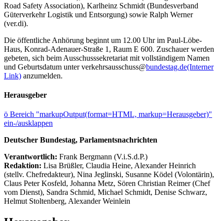
Road Safety Association), Karlheinz Schmidt (Bundesverband
Güterverkehr Logistik und Entsorgung) sowie Ralph Werner
(ver.di).
Die öffentliche Anhörung beginnt um 12.00 Uhr im Paul-Löbe-
Haus, Konrad-Adenauer-Straße 1, Raum E 600. Zuschauer werden
gebeten, sich beim Ausschusssekretariat mit vollständigem Namen
und Geburtsdatum unter verkehrsausschuss@
bundestag.de
(Interner
Link)
anzumelden.
Herausgeber
ö
Bereich "markupOutput(format=HTML, markup=Herausgeber)"
ein-/ausklappen
Deutscher Bundestag, Parlamentsnachrichten
Verantwortlich:
Frank Bergmann (V.i.S.d.P.)
Redaktion:
Lisa Brüßler, Claudia Heine, Alexander Heinrich
(stellv. Chefredakteur), Nina Jeglinski,
Susanne Ködel (Volontärin),
Claus Peter Kosfeld, Johanna Metz, Sören Christian Reimer (Chef
vom Dienst), Sandra Schmid, Michael Schmidt, Denise Schwarz,
Helmut Stoltenberg, Alexander Weinlein