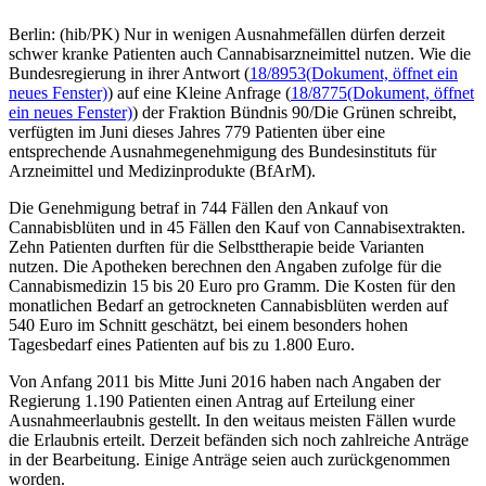
Berlin: (hib/PK) Nur in wenigen Ausnahmefällen dürfen derzeit
schwer kranke Patienten auch Cannabisarzneimittel nutzen. Wie die
Bundesregierung in ihrer Antwort (
18/8953
(Dokument, öffnet ein
neues Fenster)
) auf eine Kleine Anfrage (
18/8775
(Dokument, öffnet
ein neues Fenster)
) der Fraktion Bündnis 90/Die Grünen schreibt,
verfügten im Juni dieses Jahres 779 Patienten über eine
entsprechende Ausnahmegenehmigung des Bundesinstituts für
Arzneimittel und Medizinprodukte (BfArM).
Die Genehmigung betraf in 744 Fällen den Ankauf von
Cannabisblüten und in 45 Fällen den Kauf von Cannabisextrakten.
Zehn Patienten durften für die Selbsttherapie beide Varianten
nutzen. Die Apotheken berechnen den Angaben zufolge für die
Cannabismedizin 15 bis 20 Euro pro Gramm. Die Kosten für den
monatlichen Bedarf an getrockneten Cannabisblüten werden auf
540 Euro im Schnitt geschätzt, bei einem besonders hohen
Tagesbedarf eines Patienten auf bis zu 1.800 Euro.
Von Anfang 2011 bis Mitte Juni 2016 haben nach Angaben der
Regierung 1.190 Patienten einen Antrag auf Erteilung einer
Ausnahmeerlaubnis gestellt. In den weitaus meisten Fällen wurde
die Erlaubnis erteilt. Derzeit befänden sich noch zahlreiche Anträge
in der Bearbeitung. Einige Anträge seien auch zurückgenommen
worden.