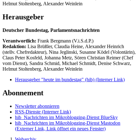
Helmut Stoltenberg, Alexander Weinlein
Herausgeber
Deutscher Bundestag, Parlamentsnachrichten
Verantwortlich:
Frank Bergmann (V.i.S.d.P.)
Redaktion:
Lisa Brüßler, Claudia Heine, Alexander Heinrich
(stellv. Chefredakteur), Nina Jeglinski,
Susanne Ködel (Volontärin),
Claus Peter Kosfeld, Johanna Metz, Sören Christian Reimer (Chef
vom Dienst), Sandra Schmid, Michael Schmidt, Denise Schwarz,
Helmut Stoltenberg, Alexander Weinlein
Herausgeber "heute im bundestag" (hib)
(Interner Link)
Abonnement
Newsletter abonnieren
RSS-Dienste
(Interner Link)
hib_Nachrichten im Mikroblogging-Dienst BlueSky
hib_Nachrichten im Mikroblogging-Dienst Mastodon
(Externer Link, Link öffnet ein neues Fenster)
Webarchiv