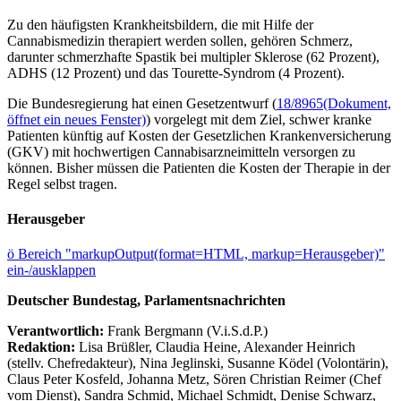
Zu den häufigsten Krankheitsbildern, die mit Hilfe der
Cannabismedizin therapiert werden sollen, gehören Schmerz,
darunter schmerzhafte Spastik bei multipler Sklerose (62 Prozent),
ADHS (12 Prozent) und das Tourette-Syndrom (4 Prozent).
Die Bundesregierung hat einen Gesetzentwurf (
18/8965
(Dokument,
öffnet ein neues Fenster)
) vorgelegt mit dem Ziel, schwer kranke
Patienten künftig auf Kosten der Gesetzlichen Krankenversicherung
(GKV) mit hochwertigen Cannabisarzneimitteln versorgen zu
können. Bisher müssen die Patienten die Kosten der Therapie in der
Regel selbst tragen.
Herausgeber
ö
Bereich "markupOutput(format=HTML, markup=Herausgeber)"
ein-/ausklappen
Deutscher Bundestag, Parlamentsnachrichten
Verantwortlich:
Frank Bergmann (V.i.S.d.P.)
Redaktion:
Lisa Brüßler, Claudia Heine, Alexander Heinrich
(stellv. Chefredakteur), Nina Jeglinski,
Susanne Ködel (Volontärin),
Claus Peter Kosfeld, Johanna Metz, Sören Christian Reimer (Chef
vom Dienst), Sandra Schmid, Michael Schmidt, Denise Schwarz,