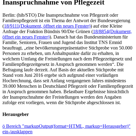
Inanspruchnahme von Pflegezeit
Berlin: (hib/STO) Die Inanspruchnahme von Pflegezeit oder
Familienpflegezeit ist ein Thema der Antwort der Bundesregierung
(
18/9111
(Dokument, öffnet ein neues Fenster)
) auf eine Kleine
Anfrage der Fraktion Bündnis 90/Die Grünen (
18/8854
(Dokument,
öffnet ein neues Fenster)
). Danach hat das Bundesministerium für
Familie, Senioren, Frauen und Jugend das Institut TNS Emnid
beauftragt, „eine bevölkerungsrepräsentative Stichprobe von 50.000
Personen zu erheben, um Anhaltspunkte dafür zu erhalten, in
welchem Umfang die Freistellungen nach dem Pflegezeitgesetz und
Familienpflegezeitgesetz in Anspruch genommen werden“. Die
Befragung laufe derzeit. Auf Basis der aktuellen Stichprobe mit
Stand vom Juni 2016 ergebe sich aufgrund einer vorläufigen
Hochrechnung, dass seit Anfang vergangenen Jahres mindestens
39.000 Menschen in Deutschland Pflegezeit oder Familienpflegezeit
in Anspruch genommen haben. Belastbare Ergebnisse hinsichtlich
der Inanspruchnahme der Freistellungen werden den Angaben
zufolge erst vorliegen, wenn die Stichprobe abgeschlossen ist.
Herausgeber
ö
Bereich "markupOutput(format=HTML, markup=Herausgeber)"
ein-/ausklappen