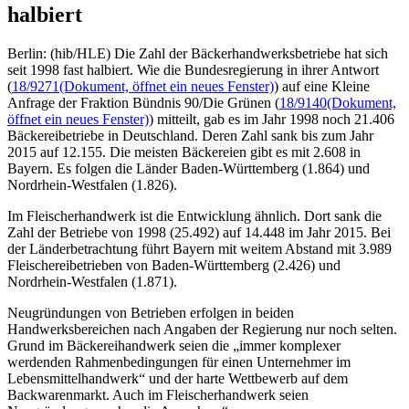
halbiert
Berlin: (hib/HLE) Die Zahl der Bäckerhandwerksbetriebe hat sich
seit 1998 fast halbiert. Wie die Bundesregierung in ihrer Antwort
(
18/9271
(Dokument, öffnet ein neues Fenster)
) auf eine Kleine
Anfrage der Fraktion Bündnis 90/Die Grünen (
18/9140
(Dokument,
öffnet ein neues Fenster)
) mitteilt, gab es im Jahr 1998 noch 21.406
Bäckereibetriebe in Deutschland. Deren Zahl sank bis zum Jahr
2015 auf 12.155. Die meisten Bäckereien gibt es mit 2.608 in
Bayern. Es folgen die Länder Baden-Württemberg (1.864) und
Nordrhein-Westfalen (1.826).
Im Fleischerhandwerk ist die Entwicklung ähnlich. Dort sank die
Zahl der Betriebe von 1998 (25.492) auf 14.448 im Jahr 2015. Bei
der Länderbetrachtung führt Bayern mit weitem Abstand mit 3.989
Fleischereibetrieben von Baden-Württemberg (2.426) und
Nordrhein-Westfalen (1.871).
Neugründungen von Betrieben erfolgen in beiden
Handwerksbereichen nach Angaben der Regierung nur noch selten.
Grund im Bäckereihandwerk seien die „immer komplexer
werdenden Rahmenbedingungen für einen Unternehmer im
Lebensmittelhandwerk“ und der harte Wettbewerb auf dem
Backwarenmarkt. Auch im Fleischerhandwerk seien