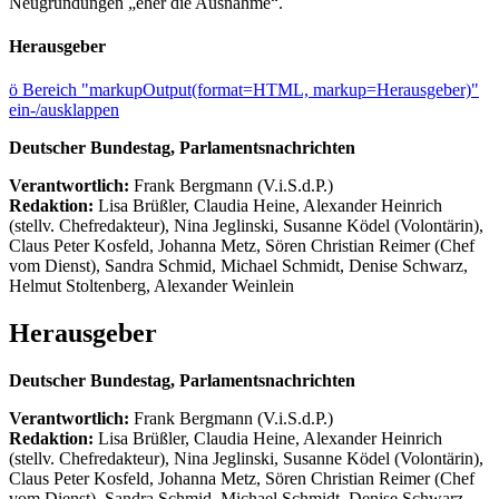
Neugründungen „eher die Ausnahme“.
Herausgeber
ö
Bereich "markupOutput(format=HTML, markup=Herausgeber)"
ein-/ausklappen
Deutscher Bundestag, Parlamentsnachrichten
Verantwortlich:
Frank Bergmann (V.i.S.d.P.)
Redaktion:
Lisa Brüßler, Claudia Heine, Alexander Heinrich
(stellv. Chefredakteur), Nina Jeglinski,
Susanne Ködel (Volontärin),
Claus Peter Kosfeld, Johanna Metz, Sören Christian Reimer (Chef
vom Dienst), Sandra Schmid, Michael Schmidt, Denise Schwarz,
Helmut Stoltenberg, Alexander Weinlein
Herausgeber
Deutscher Bundestag, Parlamentsnachrichten
Verantwortlich:
Frank Bergmann (V.i.S.d.P.)
Redaktion:
Lisa Brüßler, Claudia Heine, Alexander Heinrich
(stellv. Chefredakteur), Nina Jeglinski,
Susanne Ködel (Volontärin),
Claus Peter Kosfeld, Johanna Metz, Sören Christian Reimer (Chef
vom Dienst), Sandra Schmid, Michael Schmidt, Denise Schwarz,