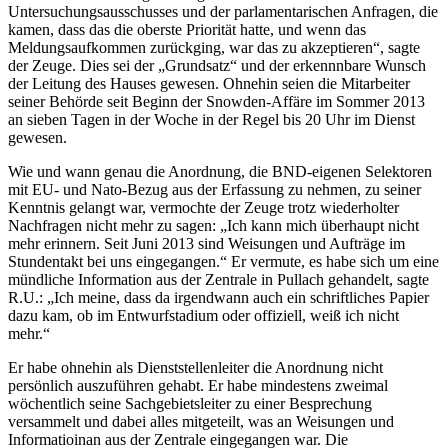
Untersuchungsausschusses und der parlamentarischen Anfragen, die
kamen, dass das die oberste Priorität hatte, und wenn das
Meldungsaufkommen zurückging, war das zu akzeptieren“, sagte
der Zeuge. Dies sei der „Grundsatz“ und der erkennnbare Wunsch
der Leitung des Hauses gewesen. Ohnehin seien die Mitarbeiter
seiner Behörde seit Beginn der Snowden-Affäre im Sommer 2013
an sieben Tagen in der Woche in der Regel bis 20 Uhr im Dienst
gewesen.
Wie und wann genau die Anordnung, die BND-eigenen Selektoren
mit EU- und Nato-Bezug aus der Erfassung zu nehmen, zu seiner
Kenntnis gelangt war, vermochte der Zeuge trotz wiederholter
Nachfragen nicht mehr zu sagen: „Ich kann mich überhaupt nicht
mehr erinnern. Seit Juni 2013 sind Weisungen und Aufträge im
Stundentakt bei uns eingegangen.“ Er vermute, es habe sich um eine
mündliche Information aus der Zentrale in Pullach gehandelt, sagte
R.U.: „Ich meine, dass da irgendwann auch ein schriftliches Papier
dazu kam, ob im Entwurfstadium oder offiziell, weiß ich nicht
mehr.“
Er habe ohnehin als Dienststellenleiter die Anordnung nicht
persönlich auszuführen gehabt. Er habe mindestens zweimal
wöchentlich seine Sachgebietsleiter zu einer Besprechung
versammelt und dabei alles mitgeteilt, was an Weisungen und
Informatioinan aus der Zentrale eingegangen war. Die