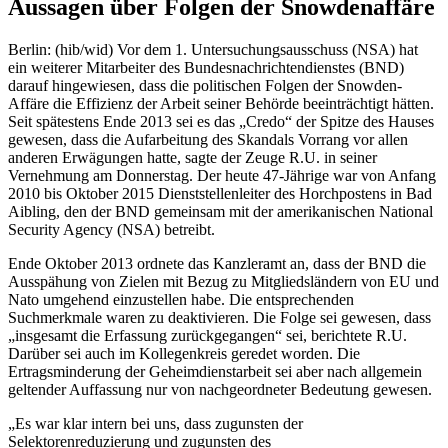
Aussagen über Folgen der Snowdenaffäre
Berlin: (hib/wid) Vor dem 1. Untersuchungsausschuss (NSA) hat
ein weiterer Mitarbeiter des Bundesnachrichtendienstes (BND)
darauf hingewiesen, dass die politischen Folgen der Snowden-
Affäre die Effizienz der Arbeit seiner Behörde beeinträchtigt hätten.
Seit spätestens Ende 2013 sei es das „Credo“ der Spitze des Hauses
gewesen, dass die Aufarbeitung des Skandals Vorrang vor allen
anderen Erwägungen hatte, sagte der Zeuge R.U. in seiner
Vernehmung am Donnerstag. Der heute 47-Jährige war von Anfang
2010 bis Oktober 2015 Dienststellenleiter des Horchpostens in Bad
Aibling, den der BND gemeinsam mit der amerikanischen National
Security Agency (NSA) betreibt.
Ende Oktober 2013 ordnete das Kanzleramt an, dass der BND die
Ausspähung von Zielen mit Bezug zu Mitgliedsländern von EU und
Nato umgehend einzustellen habe. Die entsprechenden
Suchmerkmale waren zu deaktivieren. Die Folge sei gewesen, dass
„insgesamt die Erfassung zurückgegangen“ sei, berichtete R.U.
Darüber sei auch im Kollegenkreis geredet worden. Die
Ertragsminderung der Geheimdienstarbeit sei aber nach allgemein
geltender Auffassung nur von nachgeordneter Bedeutung gewesen.
„Es war klar intern bei uns, dass zugunsten der
Selektorenreduzierung und zugunsten des