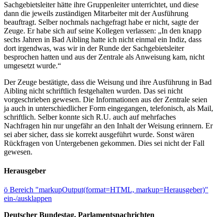
Sachgebietsleiter hätte ihre Gruppenleiter unterrichtet, und diese
dann die jeweils zuständigen Mitarbeiter mit der Ausführung
beauftragt. Selber nochmals nachgefragt habe er nicht, sagte der
Zeuge. Er habe sich auf seine Kollegen verlassen: „In den knapp
sechs Jahren in Bad Aibling hatte ich nicht einmal ein Indiz, dass
dort irgendwas, was wir in der Runde der Sachgebietsleiter
besprochen hatten und aus der Zentrale als Anweisung kam, nicht
umgesetzt wurde.“
Der Zeuge bestätigte, dass die Weisung und ihre Ausführung in Bad
Aibling nicht schriftlich festgehalten wurden. Das sei nicht
vorgeschrieben gewesen. Die Informationen aus der Zentrale seien
ja auch in unterschiedlicher Form eingegangen, telefonisch, als Mail,
schriftlich. Selber konnte sich R.U. auch auf mehrfaches
Nachfragen hin nur ungefähr an den Inhalt der Weisung erinnern. Er
sei aber sicher, dass sie korrekt ausgeführt wurde. Sonst wären
Rückfragen von Untergebenen gekommen. Dies sei nicht der Fall
gewesen.
Herausgeber
ö
Bereich "markupOutput(format=HTML, markup=Herausgeber)"
ein-/ausklappen
Deutscher Bundestag, Parlamentsnachrichten