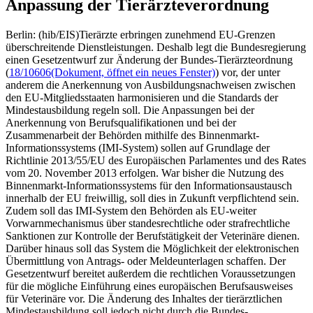
Anpassung der Tierärzteverordnung
Berlin: (hib/EIS)Tierärzte erbringen zunehmend EU-Grenzen
überschreitende Dienstleistungen. Deshalb legt die Bundesregierung
einen Gesetzentwurf zur Änderung der Bundes-Tierärzteordnung
(
18/10606
(Dokument, öffnet ein neues Fenster)
) vor, der unter
anderem die Anerkennung von Ausbildungsnachweisen zwischen
den EU-Mitgliedsstaaten harmonisieren und die Standards der
Mindestausbildung regeln soll. Die Anpassungen bei der
Anerkennung von Berufsqualifikationen und bei der
Zusammenarbeit der Behörden mithilfe des Binnenmarkt-
Informationssystems (IMI-System) sollen auf Grundlage der
Richtlinie 2013/55/EU des Europäischen Parlamentes und des Rates
vom 20. November 2013 erfolgen. War bisher die Nutzung des
Binnenmarkt-Informationssystems für den Informationsaustausch
innerhalb der EU freiwillig, soll dies in Zukunft verpflichtend sein.
Zudem soll das IMI-System den Behörden als EU-weiter
Vorwarnmechanismus über standesrechtliche oder strafrechtliche
Sanktionen zur Kontrolle der Berufstätigkeit der Veterinäre dienen.
Darüber hinaus soll das System die Möglichkeit der elektronischen
Übermittlung von Antrags- oder Meldeunterlagen schaffen. Der
Gesetzentwurf bereitet außerdem die rechtlichen Voraussetzungen
für die mögliche Einführung eines europäischen Berufsausweises
für Veterinäre vor. Die Änderung des Inhaltes der tierärztlichen
Mindestausbildung soll jedoch nicht durch die Bundes-