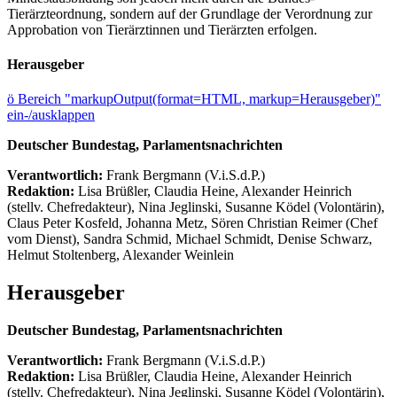
Tierärzteordnung, sondern auf der Grundlage der Verordnung zur
Approbation von Tierärztinnen und Tierärzten erfolgen.
Herausgeber
ö
Bereich "markupOutput(format=HTML, markup=Herausgeber)"
ein-/ausklappen
Deutscher Bundestag, Parlamentsnachrichten
Verantwortlich:
Frank Bergmann (V.i.S.d.P.)
Redaktion:
Lisa Brüßler, Claudia Heine, Alexander Heinrich
(stellv. Chefredakteur), Nina Jeglinski,
Susanne Ködel (Volontärin),
Claus Peter Kosfeld, Johanna Metz, Sören Christian Reimer (Chef
vom Dienst), Sandra Schmid, Michael Schmidt, Denise Schwarz,
Helmut Stoltenberg, Alexander Weinlein
Herausgeber
Deutscher Bundestag, Parlamentsnachrichten
Verantwortlich:
Frank Bergmann (V.i.S.d.P.)
Redaktion:
Lisa Brüßler, Claudia Heine, Alexander Heinrich
(stellv. Chefredakteur), Nina Jeglinski,
Susanne Ködel (Volontärin),