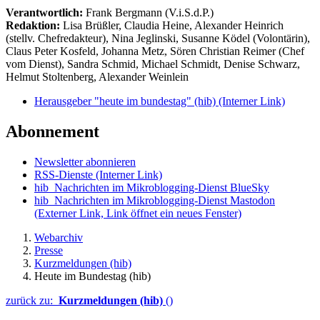
Verantwortlich:
Frank Bergmann (V.i.S.d.P.)
Redaktion:
Lisa Brüßler, Claudia Heine, Alexander Heinrich
(stellv. Chefredakteur), Nina Jeglinski,
Susanne Ködel (Volontärin),
Claus Peter Kosfeld, Johanna Metz, Sören Christian Reimer (Chef
vom Dienst), Sandra Schmid, Michael Schmidt, Denise Schwarz,
Helmut Stoltenberg, Alexander Weinlein
Herausgeber "heute im bundestag" (hib)
(Interner Link)
Abonnement
Newsletter abonnieren
RSS-Dienste
(Interner Link)
hib_Nachrichten im Mikroblogging-Dienst BlueSky
hib_Nachrichten im Mikroblogging-Dienst Mastodon
(Externer Link, Link öffnet ein neues Fenster)
Webarchiv
Presse
Kurzmeldungen (hib)
Heute im Bundestag (hib)
zurück zu:
Kurzmeldungen (hib)
()