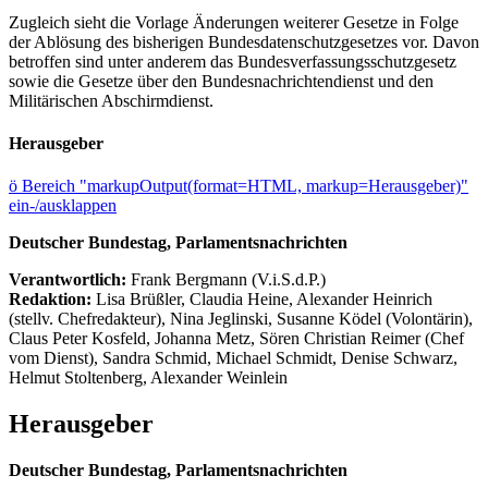
Zugleich sieht die Vorlage Änderungen weiterer Gesetze in Folge
der Ablösung des bisherigen Bundesdatenschutzgesetzes vor. Davon
betroffen sind unter anderem das Bundesverfassungsschutzgesetz
sowie die Gesetze über den Bundesnachrichtendienst und den
Militärischen Abschirmdienst.
Herausgeber
ö
Bereich "markupOutput(format=HTML, markup=Herausgeber)"
ein-/ausklappen
Deutscher Bundestag, Parlamentsnachrichten
Verantwortlich:
Frank Bergmann (V.i.S.d.P.)
Redaktion:
Lisa Brüßler, Claudia Heine, Alexander Heinrich
(stellv. Chefredakteur), Nina Jeglinski,
Susanne Ködel (Volontärin),
Claus Peter Kosfeld, Johanna Metz, Sören Christian Reimer (Chef
vom Dienst), Sandra Schmid, Michael Schmidt, Denise Schwarz,
Helmut Stoltenberg, Alexander Weinlein
Herausgeber
Deutscher Bundestag, Parlamentsnachrichten