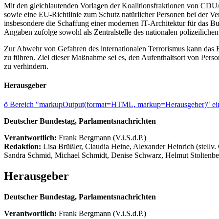
Mit den gleichlautenden Vorlagen der Koalitionsfraktionen von CDU
sowie eine EU-Richtlinie zum Schutz natürlicher Personen bei der V
insbesondere die Schaffung einer modernen IT-Architektur für das B
Angaben zufolge sowohl als Zentralstelle des nationalen polizeilichen
Zur Abwehr von Gefahren des internationalen Terrorismus kann das B
zu führen. Ziel dieser Maßnahme sei es, den Aufenthaltsort von Perso
zu verhindern.
Herausgeber
ö
Bereich "markupOutput(format=HTML, markup=Herausgeber)" ein
Deutscher Bundestag, Parlamentsnachrichten
Verantwortlich:
Frank Bergmann (V.i.S.d.P.)
Redaktion:
Lisa Brüßler, Claudia Heine, Alexander Heinrich (stellv.
Sandra Schmid, Michael Schmidt, Denise Schwarz, Helmut Stoltenbe
Herausgeber
Deutscher Bundestag, Parlamentsnachrichten
Verantwortlich:
Frank Bergmann (V.i.S.d.P.)