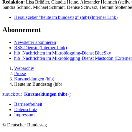
Redaktion:
Lisa Brüßler, Claudia Heine, Alexander Heinrich (stellv.
Sandra Schmid, Michael Schmidt, Denise Schwarz, Helmut Stoltenbe
Herausgeber "heute im bundestag" (hib)
(Interner Link)
Abonnement
Newsletter abonnieren
RSS-Dienste
(Interner Link)
hib_Nachrichten im Mikroblogging-Dienst BlueSky
hib_Nachrichten im Mikroblogging-Dienst Mastodon
(Externer
Webarchiv
Presse
Kurzmeldungen (hib)
Heute im Bundestag (hib)
zurück zu:
Kurzmeldungen (hib)
()
Barrierefreiheit
Datenschutz
Impressum
© Deutscher Bundestag