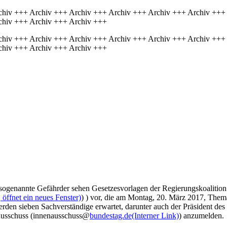
chiv +++ Archiv +++ Archiv +++ Archiv +++ Archiv +++ Archiv +++
chiv +++ Archiv +++ Archiv +++
chiv +++ Archiv +++ Archiv +++ Archiv +++ Archiv +++ Archiv +++
chiv +++ Archiv +++ Archiv +++
r sogenannte Gefährder sehen Gesetzesvorlagen der Regierungskoalitio
öffnet ein neues Fenster)
) ) vor, die am Montag, 20. März 2017, Them
rden sieben Sachverständige erwartet, darunter auch der Präsident de
Ausschuss (innenausschuss@
bundestag.de
(Interner Link)
) anzumelden.