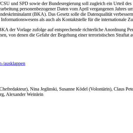
/CSU und SPD sowie der Bundesregierung soll zugleich ein Urteil de
erarbeitung personenbezogener Daten vom April vergangenen Jahres umg
undeskriminalamt (BKA). Das Gesetz solle die Datenqualität verbesse
 Informationswesens als auch als Kontaktstelle für die internationale 
KA der Vorlage zufolge auf entsprechende richterliche Anordnung Perso
nen, von denen die Gefahr der Begehung einer terroristischen Straftat
-/ausklappen
 Chefredakteur), Nina Jeglinski,
Susanne Ködel (Volontärin),
Claus Pet
rg, Alexander Weinlein