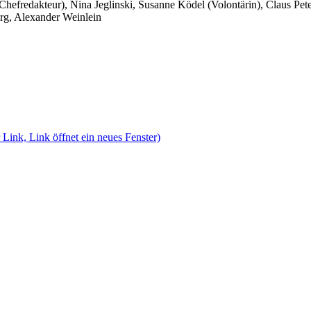
 Chefredakteur), Nina Jeglinski,
Susanne Ködel (Volontärin),
Claus Pet
rg, Alexander Weinlein
 Link, Link öffnet ein neues Fenster)