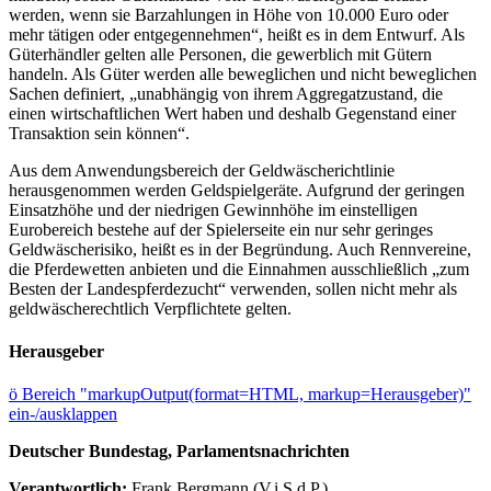
werden, wenn sie Barzahlungen in Höhe von 10.000 Euro oder
mehr tätigen oder entgegennehmen“, heißt es in dem Entwurf. Als
Güterhändler gelten alle Personen, die gewerblich mit Gütern
handeln. Als Güter werden alle beweglichen und nicht beweglichen
Sachen definiert, „unabhängig von ihrem Aggregatzustand, die
einen wirtschaftlichen Wert haben und deshalb Gegenstand einer
Transaktion sein können“.
Aus dem Anwendungsbereich der Geldwäscherichtlinie
herausgenommen werden Geldspielgeräte. Aufgrund der geringen
Einsatzhöhe und der niedrigen Gewinnhöhe im einstelligen
Eurobereich bestehe auf der Spielerseite ein nur sehr geringes
Geldwäscherisiko, heißt es in der Begründung. Auch Rennvereine,
die Pferdewetten anbieten und die Einnahmen ausschließlich „zum
Besten der Landespferdezucht“ verwenden, sollen nicht mehr als
geldwäscherechtlich Verpflichtete gelten.
Herausgeber
ö
Bereich "markupOutput(format=HTML, markup=Herausgeber)"
ein-/ausklappen
Deutscher Bundestag, Parlamentsnachrichten
Verantwortlich:
Frank Bergmann (V.i.S.d.P.)