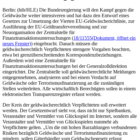
Berlin: (hib/HLE) Die Bundesregierung will den Kampf gegen die
Geldwäsche weiter intensiveren und hat dazu den Entwurf eines
Gesetzes zur Umsetzung der Vierten EU-Geldwäscherichtlinie, zur
Ausführung der EU-Geldtransferverordnung und zur
Neuorganisation der Zentralstelle für
Finanztransaktionsuntersuchungen (
18/11555
(Dokument, öffnet ein
neues Fenster)
) eingebracht. Danach müssen die
geldwäscherechtlich Verpflichteten strengere Vorgaben beachten,
etwa bei grenzüberschreitenden Korrespondenzbeziehungen.
Außerdem wird eine Zentralstelle für
Finanztransaktionsuntersuchungen bei der Generalzolldirektion
eingerichtet. Die Zentralstelle soll geldwäscherechtliche Meldungen
entgegennehmen, analysieren und bei einem Verdacht auf
Geldwäsche oder Terrorismusfinanzierung an die zuständigen
Stellen weiterleiten. Alle wirtschaftlich Berechtigten sollen in einem
elektronischen Transparenzregister erfasst werden.
Der Kreis der geldwäscherechtlich Verpflichteten soll erweitert
werden. Der Gesetzentwurf sieht vor, dass nicht nur Spielbanken,
Veranstalter und Vermittler von Glücksspiel im Internet, sondern alle
Veranstalter und Vermittler von Glücksspielen nunmehr als
Verpflichtete gelten. „Um die mit hohen Barzahlungen verbundenen
Risiken bezüglich Geldwäsche und Terrorismusfinanzierung zu
mindern, sollen Güterhändler vom Geldwäschegesetz erfasst