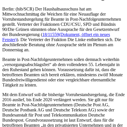
Berlin: (hib/SCR) Der Haushaltsausschuss hat am
Mittwochnachmittag die Weichen für eine Neuauflage der
Vorruhestandsregelung für Beamte in Post-Nachfolgeunternehmen
gestellt. Vertreter der Fraktionen CDU/CSU, SPD und Bündnis
90/Die Grünen stimmten ohne Aussprache für den Gesetzentwurf
der Bundesregierung (
18/11559
(Dokument, öffnet ein neues
Fenster)
). Die Vertreter der Fraktion Die Linke enthielten sich. Die
abschließende Beratung ohne Aussprache steht im Plenum am
Donnerstag an.
Beamte in Post-Nachfolgeunternehmen sollen demnach weiterhin
„versorgungsabschlagsfrei“ ab dem vollendeten 55. Lebensjahr in
den Ruhestand gehen können. Voraussetzung dafür ist, dass die
betroffenen Beamten sich bereit erklären, mindestens zwölf Monate
Bundesfreiwilligendienst oder eine vergleichbare ehrenamtliche
Tätigkeit zu leisten.
Mit dem Entwurf soll die bisherige Vorruhestandsregelung, die Ende
2016 auslief, bis Ende 2020 verlängert werden. Sie gilt nur für
Beamte in Post-Nachfolgeunternehmen (Deutsche Post AG,
Deutsche Postbank AG und Deutsche Telekom AG) sowie der
Bundesanstalt für Post und Telekommunikation Deutsche
Bundespost. Grundvoraussetzung ist laut Entwurf, dass für die
betroffenen Beamten „in den privatisierten Unternehmen und in der