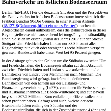
Bahnverkehr im östlichen Bodenseeraum
Berlin: (hib/HAU) Für die derzeitige Situation und die Perspektiven
des Bahnverkehrs im östlichen Bodenseeraum interessiert sich die
Fraktion Bündnis 90/Die Grünen. In einer Kleinen Anfrage
(
18/12719
(Dokument, öffnet ein neues Fenster)
) machen die
Abgeordneten darauf aufmerksam, dass die Bahnstrecken in dieser
Region „teilweise nicht ausreichend leistungsfähig und störanfällig
sind“. So seien im ersten Quartal des Jahres 2017 auf der Strecke
Stuttgart-Ulm-Friedrichshafen-Lindau nur 83,8 Prozent aller
Regionalzüge pünktlich oder weniger als sechs Minuten verspätet
gewesen. Bundesweit habe dieser Wert bei 95 Prozent gelegen.
In der Anfrage geht es den Grünen um die Südbahn zwischen Ulm
und Friedrichshafen, die Bodenseegürtelbahn auf dem Abschnitt
zwischen Friedrichshafen und Lindau sowie außerdem um die
Bahnstrecke von Lindau über Memmingen nach München. Die
Bundesregierung wird gefragt, inwiefern die definierten
Bahnstrecken von den Mitteln aus der Leistungs- und
Finanzierungsvereinbarung (LuFV), von denen für Verbesserungs-
und Ausbaumaßnahmen auf Baden-Württemberg und auf Bayern
insgesamt 307,5 Millionen Euro entfallen, profitieren sollen oder
schon profitiert haben. Gefragt wird auch, welche der acht
Eisenbahnbrücken entlang der Südbahn und der
Bodenseegürtelbahn, die sich in der Zustandskategorie 4 (dringend