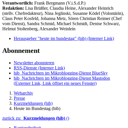
Verantwortlich:
Frank Bergmann (V.i.S.d.P.)
Redaktion:
Lisa Brüßler, Claudia Heine, Alexander Heinrich
(stellv. Chefredakteur), Nina Jeglinski,
Susanne Ködel (Volontärin),
Claus Peter Kosfeld, Johanna Metz, Sören Christian Reimer (Chef
vom Dienst), Sandra Schmid, Michael Schmidt, Denise Schwarz,
Helmut Stoltenberg, Alexander Weinlein
Herausgeber "heute im bundestag" (hib)
(Interner Link)
Abonnement
Newsletter abonnieren
RSS-Dienste
(Interner Link)
hib_Nachrichten im Mikroblogging-Dienst BlueSky
hib_Nachrichten im Mikroblogging-Dienst Mastodon
(Externer Link, Link öffnet ein neues Fenster)
Webarchiv
Presse
Kurzmeldungen (hib)
Heute im Bundestag (hib)
zurück zu:
Kurzmeldungen (hib)
()
Barrierefreiheit