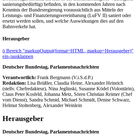
sanierungsbedürftig) befinden, in den kommenden Jahren nach
Kenntnis der Bundesregierung voraussichtlich aus Mitteln der
Leistungs- und Finanzierungsvereinbarung (LuFV II) saniert oder
ersetzt werden sollen, und welche Auswirkungen dies auf den
Bahnverkehr hat.
Herausgeber
ö
Bereich "markupOutput(format=HTML, markup=Herausgeber)"
ein-/ausklappen
Deutscher Bundestag, Parlamentsnachrichten
Verantwortlich:
Frank Bergmann (V.i.S.d.P.)
Redaktion:
Lisa Brüßler, Claudia Heine, Alexander Heinrich
(stellv. Chefredakteur), Nina Jeglinski,
Susanne Ködel (Volontärin),
Claus Peter Kosfeld, Johanna Metz, Sören Christian Reimer (Chef
vom Dienst), Sandra Schmid, Michael Schmidt, Denise Schwarz,
Helmut Stoltenberg, Alexander Weinlein
Herausgeber
Deutscher Bundestag, Parlamentsnachrichten