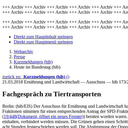
+++ Archiv +++ Archiv +++ Archiv +++ Archiv +++ Archiv +++ Ar
+++ Archiv +++ Archiv +++ Archiv +++ Archiv +++ Archiv +++ Ar
+++ Archiv +++ Archiv +++ Archiv +++ Archiv +++ Archiv +++ Ar
+++ Archiv +++ Archiv +++ Archiv +++ Archiv +++ Archiv +++ Ar
Direkt zum Hauptinhalt springen
Direkt zum Hauptmenü springen
Webarchiv
Presse
Kurzmeldungen (hib)
Heute im Bundestag (hib)
zurück zu:
Kurzmeldungen (hib)
()
21.03.2018
Ernährung und Landwirtschaft — Ausschuss — hib 173/
Fachgespräch zu Tiertransporten
Berlin: (hib/EIS) Der Ausschuss für Ernährung und Landwirtschaft 
Fraktionen stimmten für einen entsprechenden Antrag der SPD-Frakt
(
19/448
(Dokument, öffnet ein neues Fenster)
) beraten worden waren. 
einhalten, verhindert werden müssen. Die Grünen gehen einen Schritt
acht Stunden festgeschrieben werden soll. Die Abstimmung der Opposi