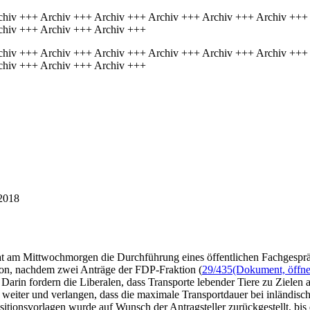
chiv +++ Archiv +++ Archiv +++ Archiv +++ Archiv +++ Archiv +++
chiv +++ Archiv +++ Archiv +++
chiv +++ Archiv +++ Archiv +++ Archiv +++ Archiv +++ Archiv +++
chiv +++ Archiv +++ Archiv +++
2018
hat am Mittwochmorgen die Durchführung eines öffentlichen Fachgesprä
ion, nachdem zwei Anträge der FDP-Fraktion (
29/435
(Dokument, öffnet
Darin fordern die Liberalen, dass Transporte lebender Tiere zu Zielen
 weiter und verlangen, dass die maximale Transportdauer bei inländisc
tionsvorlagen wurde auf Wunsch der Antragsteller zurückgestellt, bis