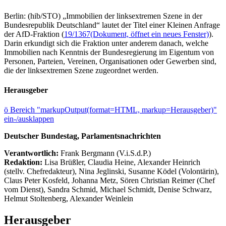
Berlin: (hib/STO) „Immobilien der linksextremen Szene in der
Bundesrepublik Deutschland“ lautet der Titel einer Kleinen Anfrage
der AfD-Fraktion (
19/1367
(Dokument, öffnet ein neues Fenster)
).
Darin erkundigt sich die Fraktion unter anderem danach, welche
Immobilien nach Kenntnis der Bundesregierung im Eigentum von
Personen, Parteien, Vereinen, Organisationen oder Gewerben sind,
die der linksextremen Szene zugeordnet werden.
Herausgeber
ö
Bereich "markupOutput(format=HTML, markup=Herausgeber)"
ein-/ausklappen
Deutscher Bundestag, Parlamentsnachrichten
Verantwortlich:
Frank Bergmann (V.i.S.d.P.)
Redaktion:
Lisa Brüßler, Claudia Heine, Alexander Heinrich
(stellv. Chefredakteur), Nina Jeglinski,
Susanne Ködel (Volontärin),
Claus Peter Kosfeld, Johanna Metz, Sören Christian Reimer (Chef
vom Dienst), Sandra Schmid, Michael Schmidt, Denise Schwarz,
Helmut Stoltenberg, Alexander Weinlein
Herausgeber