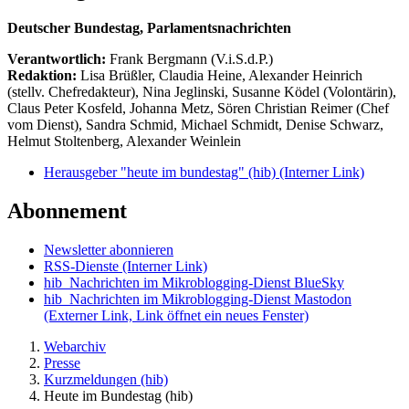
Deutscher Bundestag, Parlamentsnachrichten
Verantwortlich:
Frank Bergmann (V.i.S.d.P.)
Redaktion:
Lisa Brüßler, Claudia Heine, Alexander Heinrich
(stellv. Chefredakteur), Nina Jeglinski,
Susanne Ködel (Volontärin),
Claus Peter Kosfeld, Johanna Metz, Sören Christian Reimer (Chef
vom Dienst), Sandra Schmid, Michael Schmidt, Denise Schwarz,
Helmut Stoltenberg, Alexander Weinlein
Herausgeber "heute im bundestag" (hib)
(Interner Link)
Abonnement
Newsletter abonnieren
RSS-Dienste
(Interner Link)
hib_Nachrichten im Mikroblogging-Dienst BlueSky
hib_Nachrichten im Mikroblogging-Dienst Mastodon
(Externer Link, Link öffnet ein neues Fenster)
Webarchiv
Presse
Kurzmeldungen (hib)
Heute im Bundestag (hib)