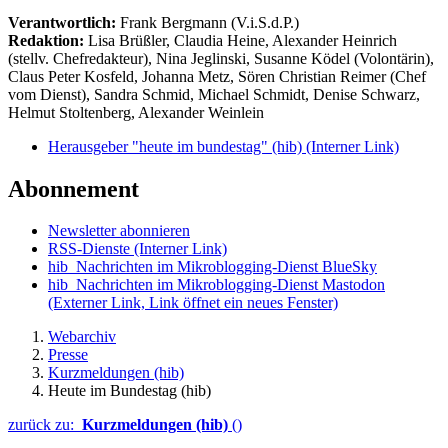
Verantwortlich:
Frank Bergmann (V.i.S.d.P.)
Redaktion:
Lisa Brüßler, Claudia Heine, Alexander Heinrich
(stellv. Chefredakteur), Nina Jeglinski,
Susanne Ködel (Volontärin),
Claus Peter Kosfeld, Johanna Metz, Sören Christian Reimer (Chef
vom Dienst), Sandra Schmid, Michael Schmidt, Denise Schwarz,
Helmut Stoltenberg, Alexander Weinlein
Herausgeber "heute im bundestag" (hib)
(Interner Link)
Abonnement
Newsletter abonnieren
RSS-Dienste
(Interner Link)
hib_Nachrichten im Mikroblogging-Dienst BlueSky
hib_Nachrichten im Mikroblogging-Dienst Mastodon
(Externer Link, Link öffnet ein neues Fenster)
Webarchiv
Presse
Kurzmeldungen (hib)
Heute im Bundestag (hib)
zurück zu:
Kurzmeldungen (hib)
()