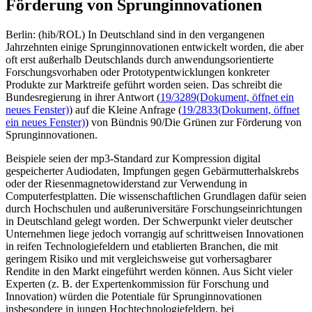
Förderung von Sprunginnovationen
Berlin: (hib/ROL) In Deutschland sind in den vergangenen
Jahrzehnten einige Sprunginnovationen entwickelt worden, die aber
oft erst außerhalb Deutschlands durch anwendungsorientierte
Forschungsvorhaben oder Prototypentwicklungen konkreter
Produkte zur Marktreife geführt worden seien. Das schreibt die
Bundesregierung in ihrer Antwort (
19/3289
(Dokument, öffnet ein
neues Fenster)
) auf die Kleine Anfrage (
19/2833
(Dokument, öffnet
ein neues Fenster)
) von Bündnis 90/Die Grünen zur Förderung von
Sprunginnovationen.
Beispiele seien der mp3-Standard zur Kompression digital
gespeicherter Audiodaten, Impfungen gegen Gebärmutterhalskrebs
oder der Riesenmagnetowiderstand zur Verwendung in
Computerfestplatten. Die wissenschaftlichen Grundlagen dafür seien
durch Hochschulen und außeruniversitäre Forschungseinrichtungen
in Deutschland gelegt worden. Der Schwerpunkt vieler deutscher
Unternehmen liege jedoch vorrangig auf schrittweisen Innovationen
in reifen Technologiefeldern und etablierten Branchen, die mit
geringem Risiko und mit vergleichsweise gut vorhersagbarer
Rendite in den Markt eingeführt werden können. Aus Sicht vieler
Experten (z. B. der Expertenkommission für Forschung und
Innovation) würden die Potentiale für Sprunginnovationen
insbesondere in jungen Hochtechnologiefeldern, bei