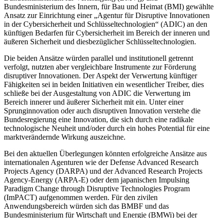
Bundesministerium des Innern, für Bau und Heimat (BMI) gewählte
Ansatz zur Einrichtung einer „Agentur für Disruptive Innovationen
in der Cybersicherheit und Schlüsseltechnologien“ (ADIC) an den
künftigen Bedarfen für Cybersicherheit im Bereich der inneren und
äußeren Sicherheit und diesbezüglicher Schlüsseltechnologien.
Die beiden Ansätze würden parallel und institutionell getrennt
verfolgt, nutzten aber vergleichbare Instrumente zur Förderung
disruptiver Innovationen. Der Aspekt der Verwertung künftiger
Fähigkeiten sei in beiden Initiativen ein wesentlicher Treiber, dies
schließe bei der Ausgestaltung von ADIC die Verwertung im
Bereich innerer und äußerer Sicherheit mit ein. Unter einer
Sprunginnovation oder auch disruptiven Innovation verstehe die
Bundesregierung eine Innovation, die sich durch eine radikale
technologische Neuheit und/oder durch ein hohes Potential für eine
marktverändernde Wirkung auszeichne.
Bei den aktuellen Überlegungen könnten erfolgreiche Ansätze aus
internationalen Agenturen wie der Defense Advanced Research
Projects Agency (DARPA) und der Advanced Research Projects
Agency-Energy (ARPA-E) oder dem japanischen Impulsing
Paradigm Change through Disruptive Technologies Program
(ImPACT) aufgenommen werden. Für den zivilen
Anwendungsbereich würden sich das BMBF und das
Bundesministerium für Wirtschaft und Energie (BMWi) bei der