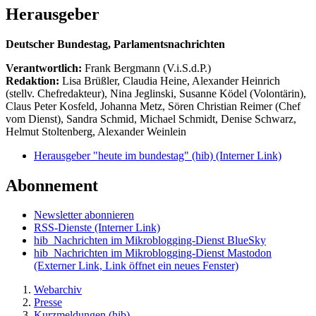
Herausgeber
Deutscher Bundestag, Parlamentsnachrichten
Verantwortlich:
Frank Bergmann (V.i.S.d.P.)
Redaktion:
Lisa Brüßler, Claudia Heine, Alexander Heinrich
(stellv. Chefredakteur), Nina Jeglinski,
Susanne Ködel (Volontärin),
Claus Peter Kosfeld, Johanna Metz, Sören Christian Reimer (Chef
vom Dienst), Sandra Schmid, Michael Schmidt, Denise Schwarz,
Helmut Stoltenberg, Alexander Weinlein
Herausgeber "heute im bundestag" (hib)
(Interner Link)
Abonnement
Newsletter abonnieren
RSS-Dienste
(Interner Link)
hib_Nachrichten im Mikroblogging-Dienst BlueSky
hib_Nachrichten im Mikroblogging-Dienst Mastodon
(Externer Link, Link öffnet ein neues Fenster)
Webarchiv
Presse
Kurzmeldungen (hib)