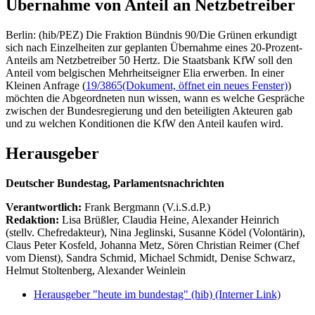
Übernahme von Anteil an Netzbetreiber
Berlin: (hib/PEZ) Die Fraktion Bündnis 90/Die Grünen erkundigt
sich nach Einzelheiten zur geplanten Übernahme eines 20-Prozent-
Anteils am Netzbetreiber 50 Hertz. Die Staatsbank KfW soll den
Anteil vom belgischen Mehrheitseigner Elia erwerben. In einer
Kleinen Anfrage (
19/3865
(Dokument, öffnet ein neues Fenster)
)
möchten die Abgeordneten nun wissen, wann es welche Gespräche
zwischen der Bundesregierung und den beteiligten Akteuren gab
und zu welchen Konditionen die KfW den Anteil kaufen wird.
Herausgeber
Deutscher Bundestag, Parlamentsnachrichten
Verantwortlich:
Frank Bergmann (V.i.S.d.P.)
Redaktion:
Lisa Brüßler, Claudia Heine, Alexander Heinrich
(stellv. Chefredakteur), Nina Jeglinski,
Susanne Ködel (Volontärin),
Claus Peter Kosfeld, Johanna Metz, Sören Christian Reimer (Chef
vom Dienst), Sandra Schmid, Michael Schmidt, Denise Schwarz,
Helmut Stoltenberg, Alexander Weinlein
Herausgeber "heute im bundestag" (hib)
(Interner Link)