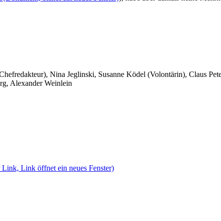
 Chefredakteur), Nina Jeglinski,
Susanne Ködel (Volontärin),
Claus Pet
rg, Alexander Weinlein
 Link, Link öffnet ein neues Fenster)