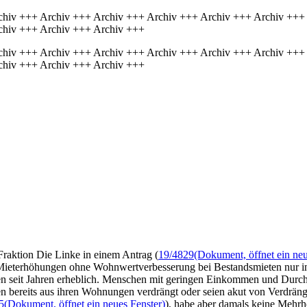
chiv +++ Archiv +++ Archiv +++ Archiv +++ Archiv +++ Archiv +++
chiv +++ Archiv +++ Archiv +++
chiv +++ Archiv +++ Archiv +++ Archiv +++ Archiv +++ Archiv +++
chiv +++ Archiv +++ Archiv +++
Fraktion Die Linke in einem Antrag (
19/4829
(Dokument, öffnet ein neu
s Mieterhöhungen ohne Wohnwertverbesserung bei Bestandsmieten nur in
ten seit Jahren erheblich. Menschen mit geringen Einkommen und Durch
 bereits aus ihren Wohnungen verdrängt oder seien akut von Verdrängu
5
(Dokument, öffnet ein neues Fenster)
), habe aber damals keine Mehrhe