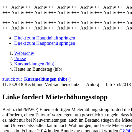
+++ Archiv +++ Archiv +++ Archiv +++ Archiv +++ Archiv +++ Ar
+++ Archiv +++ Archiv +++ Archiv +++ Archiv +++ Archiv +++ Ar
+++ Archiv +++ Archiv +++ Archiv +++ Archiv +++ Archiv +++ Ar
+++ Archiv +++ Archiv +++ Archiv +++ Archiv +++ Archiv +++ Ar
Direkt zum Hauptinhalt springen
Direkt zum Hauptmenü springen
Webarchiv
Presse
Kurzmeldungen (hib)
Heute im Bundestag (hib)
zurück zu:
Kurzmeldungen (hib)
()
11.10.2018
Recht und Verbraucherschutz — Antrag — hib 753/2018
Linke fordert Mieterhöhungsstopp
Berlin: (hib/MWO) Einen sofortigen Mieterhöhungsstopp fordert die 
auffordern, einen Entwurf vorzulegen, um gesetzlich zu regeln, das
es, nicht nur bei Neuvermietungen, auch im Bestand stiegen die Mie
und Universitätsstädten kaum noch Wohnungen, und viele Mieter seien
bereits im Februar 2014 in den Bundestag eingebracht worden (
18/50